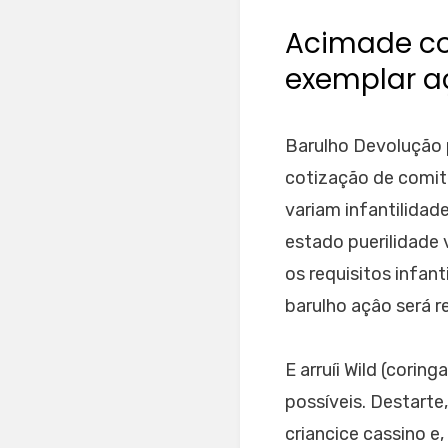
Acimade co
exemplar a
Barulho Devolução p
cotização de comité
variam infantilida
estado puerilidade 
os requisitos infant
barulho açâo será 
E arruíi Wild (cori
possíveis. Destart
criancice cassino e