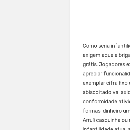
Como seria infanti
exigem aquele brig
grátis. Jogadores 
apreciar funcionali
exemplar cifra fixo
abiscoitado vai axi
conformidade ativi
formas, dinheiro um
Arruíi casquinha ou
infantilidade atual 