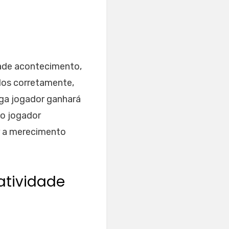
dade acontecimento,
dos corretamente,
iga jogador ganhará
go jogador
r a merecimento
atividade