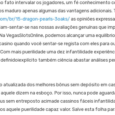
 fato intervalar os jogadores, um fé conhecimento 
os maduro apenas algumas das vantagens adicionais.
.com/br/15-dragon-pearls-3oaks/
as opiniões express
iam-sentar-se nas nossas avaliações genuínas que imp
 Na VegasSlotsOnline, podemos alcançar uma equilíbri
 casino quando você sentar-se regista com eles para o
 Com mais puerilidade uma dez infantilidade experiênci
 definidoiexplícito também ciência abastar análises pe
 atualizada dos melhores bônus sem depósito em ca
 aquele dizem na esboço. Por isso, nunca pode aguarda
s sem entreposto acimade cassinos fáceis infantilida
os aquele puerilidade capaz valor. Salve esta folha par