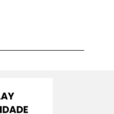
LAY
LIDADE