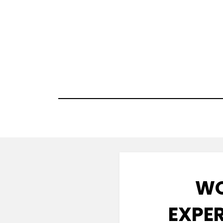
Saltar
al
contenido
WO
EXPER