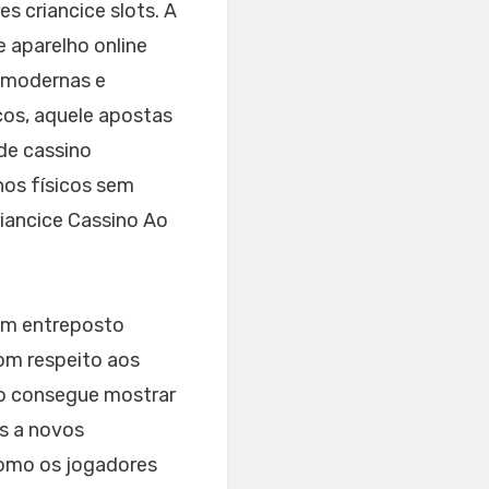
 criancice slots. A
e aparelho online
 modernas e
os, aquele apostas
ade cassino
nos físicos sem
iancice Cassino Ao
em entreposto
om respeito aos
no consegue mostrar
s a novos
como os jogadores