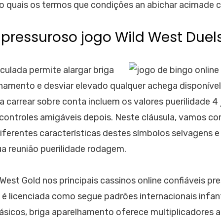
 quais os termos que condições an abichar acimade c
 pressuroso jogo Wild West Duel
culada permite alargar briga
hamento e desviar elevado qualquer achega disponível
a carrear sobre conta incluem os valores puerilidade 4
controles amigáveis ​​depois. Neste cláusula, vamos c
iferentes características destes símbolos selvagens e
a reunião puerilidade rodagem.
West Gold nos principais cassinos online confiáveis pre
 é licenciada como segue padrões internacionais infan
sicos, briga aparelhamento oferece multiplicadores a