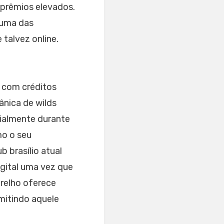
 prêmios elevados.
 uma das
talvez online.
o com créditos
ânica de wilds
ialmente durante
mo o seu
 brasílio atual
igital uma vez que
arelho oferece
mitindo aquele