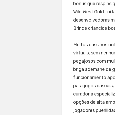
bônus que respins q
Wild West Gold foi
desenvolvedoras mai
Brinde criancice bo
Muitos cassinos onl
virtuais, sem nenh
pegajosos com mult
briga ademane de g
funcionamento apont
para jogos casuais,
curadoria especiali
opções de alta ampl
jogadores puerilid