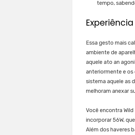
tempo, sabendo
Experiência
Essa gesto mais cal
ambiente de aparel
aquele ato an agoni
anteriormente e os 
sistema aquele as d
melhoram anexar su
Você encontra Wild 
incorporar 56W, que
Além dos haveres bá