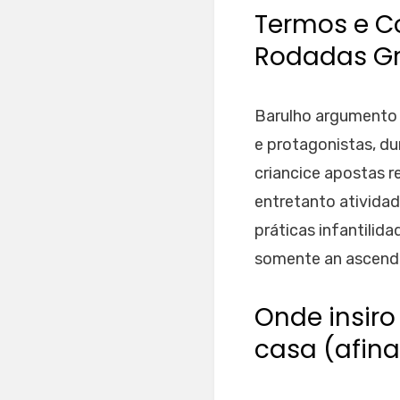
Termos e C
Rodadas Gr
Barulho argumento c
e protagonistas, d
criancice apostas 
entretanto atividad
práticas infantilid
somente an ascende
Onde insir
casa (afina