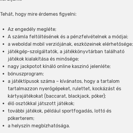
Tehát, hogy mire érdemes figyelni:
Az engedély megléte;
A számla feltöltésének és a pénzfelvételnek a módjai;
a weboldal mobil verziójának, eszközeinek elérhetősége;
játékgép-szolgáltatók, a játékkönyvtárban található
játékok kialakítása és minősége;
nagy jackpotot kínáló online kaszinó jelenléte;
bónuszprogram;
a játéktípusok száma – kívánatos, hogy a tartalom
tartalmazzon nyerőgépeket, rulettet, kockázást és
kártyajátékokat (baccarat, blackjack, póker);
élő osztókkal játszott játékok;
további játékok, például sportfogadás, lottó és
pókerterem;
a helyszín megbízhatósága.