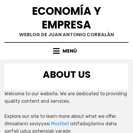
Saltar
ECONOMÍA Y
al
contenido
EMPRESA
WEBLOG DE JUAN ANTONIO CORBALÁN
MENÚ
ABOUT US
Welcome to our website. We are dedicated to providing
quality content and services.
Explore our site to learn more about what we offer.
Əmsalların səviyyəsi
Mostbet
istifadəçilərinə daha
sərfəli uduş potensialı yaradır.