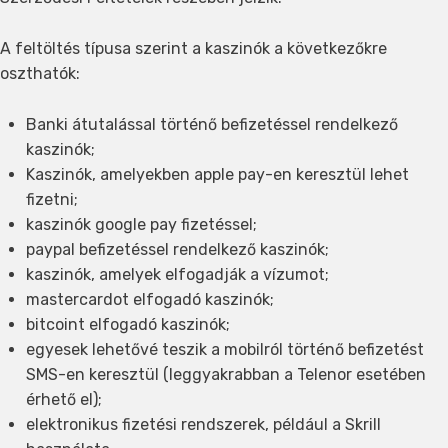
A feltöltés típusa szerint a kaszinók a következőkre
oszthatók:
Banki átutalással történő befizetéssel rendelkező
kaszinók;
Kaszinók, amelyekben apple pay-en keresztül lehet
fizetni;
kaszinók google pay fizetéssel;
paypal befizetéssel rendelkező kaszinók;
kaszinók, amelyek elfogadják a vízumot;
mastercardot elfogadó kaszinók;
bitcoint elfogadó kaszinók;
egyesek lehetővé teszik a mobilról történő befizetést
SMS-en keresztül (leggyakrabban a Telenor esetében
érhető el);
elektronikus fizetési rendszerek, például a Skrill