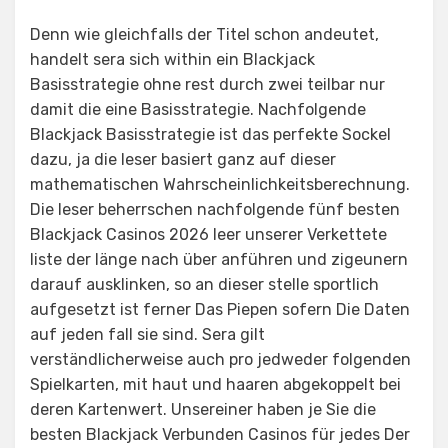
Denn wie gleichfalls der Titel schon andeutet,
handelt sera sich within ein Blackjack
Basisstrategie ohne rest durch zwei teilbar nur
damit die eine Basisstrategie. Nachfolgende
Blackjack Basisstrategie ist das perfekte Sockel
dazu, ja die leser basiert ganz auf dieser
mathematischen Wahrscheinlichkeitsberechnung.
Die leser beherrschen nachfolgende fünf besten
Blackjack Casinos 2026 leer unserer Verkettete
liste der länge nach über anführen und zigeunern
darauf ausklinken, so an dieser stelle sportlich
aufgesetzt ist ferner Das Piepen sofern Die Daten
auf jeden fall sie sind. Sera gilt
verständlicherweise auch pro jedweder folgenden
Spielkarten, mit haut und haaren abgekoppelt bei
deren Kartenwert. Unsereiner haben je Sie die
besten Blackjack Verbunden Casinos für jedes Der