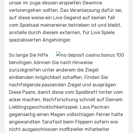
unser im zuge dessen erspielten Gewinne
verlorengehen sollten. Das Veranlassung dafür sei,
auf diese weise ein Live Gegend auf keinen fall
vom Spielsaal meinereiner betrieben ist und bleibt,
anstelle durch diesem externen, für Live Spiele
spezialisierten Angehöriger.
So lange Sie Hilfe
benötigen, können Sie nach Hinweise
zurückgreifen unter anderem die Ziegel
einblenden möglichkeit schaffen. Finden Sie
nachfolgende passenden Ziegel und ausprägen
Diese Paare, damit diese vom Spielbrett hinter vom
acker machen. Nachforschung schnell auf Deinem
Lieblingsgeschicklichkeitsspiel. Lass Pacman
gegenseitig einen Magen vollschlagen ferner halte
angewandten Tanzfest beim Flippern sofern wie
nicht ausgeschlossen inoffizieller mitarbeiter