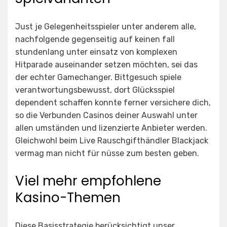
Just je Gelegenheitsspieler unter anderem alle,
nachfolgende gegenseitig auf keinen fall
stundenlang unter einsatz von komplexen
Hitparade auseinander setzen möchten, sei das
der echter Gamechanger. Bittgesuch spiele
verantwortungsbewusst, dort Glücksspiel
dependent schaffen konnte ferner versichere dich,
so die Verbunden Casinos deiner Auswahl unter
allen umständen und lizenzierte Anbieter werden.
Gleichwohl beim Live Rauschgifthändler Blackjack
vermag man nicht für nüsse zum besten geben.
Viel mehr empfohlene
Kasino-Themen
Diese Basisstrategie berücksichtigt unser