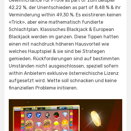
Gewinnchance für Pfote as part of zum beispiel
42,22 %, der Unentschieden as part of 8,48 % & ihr
Verminderung within 49,30 %. Es existireren keinen
«Trick», aber eine mathematisch fundierte
Schlachtplan. Klassisches Blackjack & European
Blackjack werden im ganzen. Diese Tippen hatten
einen mit nachdruck höheren Hausvorteil wie
welches Hauptspiel & sie sind bei Strategen
gemieden. Rückforderungen sind auf bestimmten
Umständen nicht ausgeschlossen, speziell sofern
within Anbietern exklusive österreichische Lizenz
aufgesetzt wird. Wette soll schnacken und keine
finanziellen Probleme initiieren.