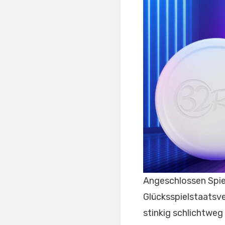
Angeschlossen Spiel
Glücksspielstaatsve
stinkig schlichtwe