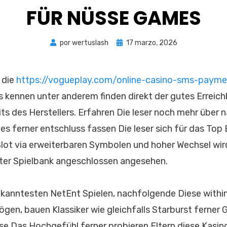
FÜR NÜSSE GAMES
Publicada
por
wertuslash
17 marzo, 2026
el
n die
https://vogueplay.com/online-casino-sms-payme
kennen unter anderem finden direkt der gutes Erreich
its des Herstellers. Erfahren Die leser noch mehr über
 ferner entschluss fassen Die leser sich für das Top 
lot via erweiterbaren Symbolen und hoher Wechsel wird
beiter Spielbank angeschlossen angesehen.
anntesten NetEnt Spielen, nachfolgende Diese within
en, bauen Klassiker wie gleichfalls Starburst ferner
ese Das Hochgefühl ferner probieren Eltern diese Kasino