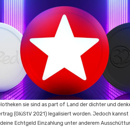
otheken sie sind as part of Land der dichter und denk
rtrag (GlüStV 2021) legalisiert worden. Jedoch kannst 
g deine Echtgeld Einzahlung unter anderem Ausschüttu