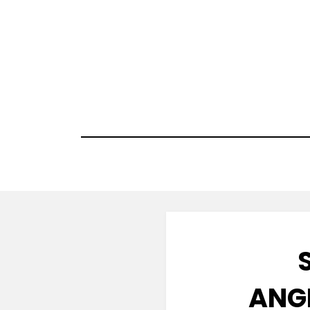
Saltar
al
contenido
ANGE