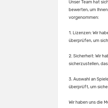
Unser Team hat sich
bewerten, um Ihnen 
vorgenommen:
1. Lizenzen: Wir ha
überprüfen, um siche
2. Sicherheit: Wir h
sicherzustellen, das
3. Auswahl an Spiele
überprüft, um sicher
Wir haben uns die M