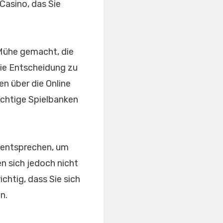
 Casino, das Sie
 Mühe gemacht, die
die Entscheidung zu
en über die Online
richtige Spielbanken
n entsprechen, um
en sich jedoch nicht
chtig, dass Sie sich
n.