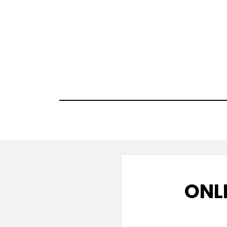
Saltar
al
contenido
ONL