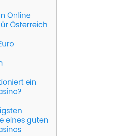
en Online
für Österreich
Euro
n
ioniert ein
asino?
tigsten
 eines guten
asinos