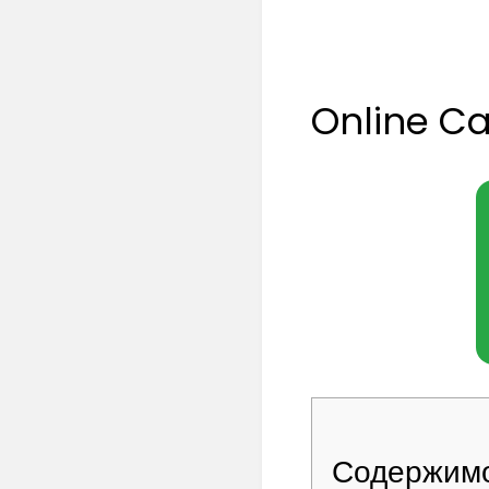
Online Ca
Содержим