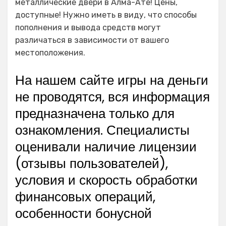
металлические двери в Алма-Ате! Цены,
доступные! Нужно иметь в виду, что способы
пополнения и вывода средств могут
различаться в зависимости от вашего
местоположения.
На нашем сайте игры на деньги
не проводятся, вся информация
предназначена только для
ознакомления. Специалисты
оценивали наличие лицензии
(отзывы пользователей),
условия и скорость обработки
финансовых операций,
особенности бонусной