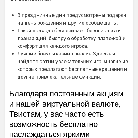
В праздничные дни предусмотрены подарки
на день рождения и другие особые даты.
Такой подход обеспечивает безопасность
транзакций, быструю обработку платежей и
комфорт для каждого игрока.
Лучшие бонусы казино онлайн Здесь вы
найдете сотни увлекательных игр, многие из
которых предлагают бесплатные вращения и
другие привлекательные функции.
Благодаря постоянным акциям
и нашей виртуальной валюте,
Твистам, у вас часто есть
возможность бесплатно
наслаждаться яркими