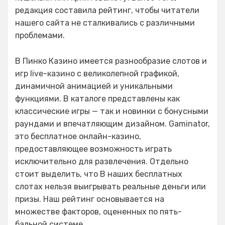
редакция составила рейтинг, чтобы читатели
нашего сайта не сталкивались с различными
проблемами.
В Пинко Казино имеется разнообразие слотов и
игр live-казино с великолепной графикой,
динамичной анимацией и уникальными
функциями. В каталоге представлены как
классические игры — так и новинки с бонусными
раундами и впечатляющим дизайном. Gaminator,
это бесплатное онлайн-казино,
предоставляющее возможность играть
исключительно для развлечения. Отдельно
стоит выделить, что В наших бесплатных
слотах нельзя выигрывать реальные деньги или
призы. Наш рейтинг основывается на
множестве факторов, оцененных по пять-
бальной системе.