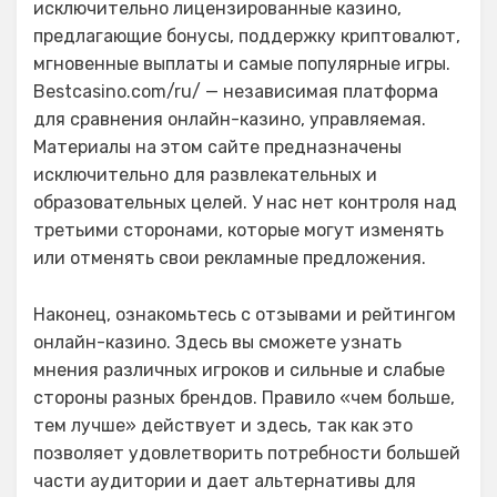
исключительно лицензированные казино,
предлагающие бонусы, поддержку криптовалют,
мгновенные выплаты и самые популярные игры.
Bestcasino.com/ru/ — независимая платформа
для сравнения онлайн-казино, управляемая.
Материалы на этом сайте предназначены
исключительно для развлекательных и
образовательных целей. У нас нет контроля над
третьими сторонами, которые могут изменять
или отменять свои рекламные предложения.
Наконец, ознакомьтесь с отзывами и рейтингом
онлайн-казино. Здесь вы сможете узнать
мнения различных игроков и сильные и слабые
стороны разных брендов. Правило «чем больше,
тем лучше» действует и здесь, так как это
позволяет удовлетворить потребности большей
части аудитории и дает альтернативы для