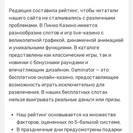
Редакция составила рейтинг, чтобы читатели
нашего сайта не сталкивались с различными
проблемами. В Пинко Казино имеется
разнообразие слотов и игр live-казино с
великолепной графикой, динамичной анимацией
и уникальными функциями. В каталоге
представлены как классические игры, так и
новинки с бонусными раундами и
впечатляющим дизайном. Gaminator — это
бесплатное онлайн-казино, предоставляющее
возможность играть исключительно для
развлечения. В наших бесплатных слотах
нельзя выигрывать реальные деньги или призы.
Наш рейтинг основывается на множестве
факторов, оцененных по 5-бальной системе.
В праздничные дни предусмотрены подарки