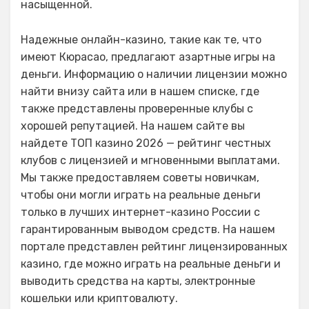
насыщенной.
Надежные онлайн-казино, такие как те, что
имеют Кюрасао, предлагают азартные игры на
деньги. Информацию о наличии лицензии можно
найти внизу сайта или в нашем списке, где
также представлены проверенные клубы с
хорошей репутацией. На нашем сайте вы
найдете ТОП казино 2026 — рейтинг честных
клубов с лицензией и мгновенными выплатами.
Мы также предоставляем советы новичкам,
чтобы они могли играть на реальные деньги
только в лучших интернет-казино России с
гарантированным выводом средств. На нашем
портале представлен рейтинг лицензированных
казино, где можно играть на реальные деньги и
выводить средства на карты, электронные
кошельки или криптовалюту.