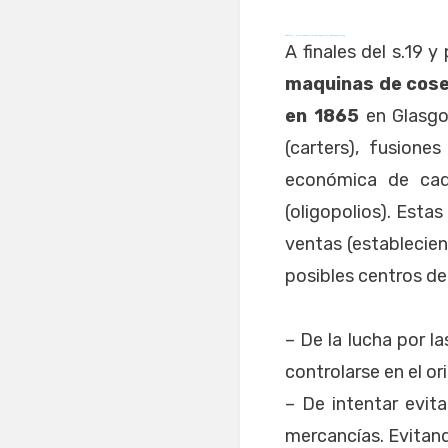
zdfws85de↑↑↑Black Hat SEO backlinks, focusing on Black Hat SEO, Google Raking
A finales del s.19 y
maquinas de coser
en 1865
en Glasgo
(carters), fusiones
económica de cad
(oligopolios). Esta
ventas (establecie
posibles centros de
– De la lucha por l
controlarse en el ori
– De intentar evita
mercancías. Evitan