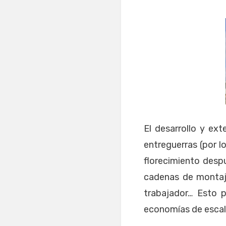
El desarrollo y ex
entreguerras (por l
florecimiento despu
cadenas de montaje
trabajador… Esto 
economías de esca