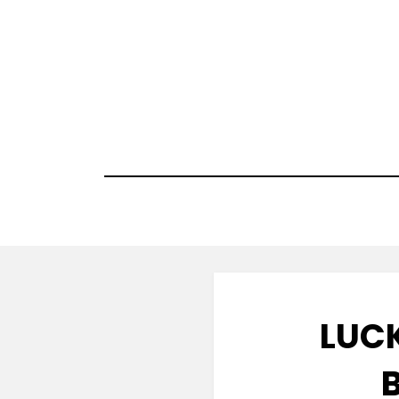
Saltar
al
contenido
LUCK