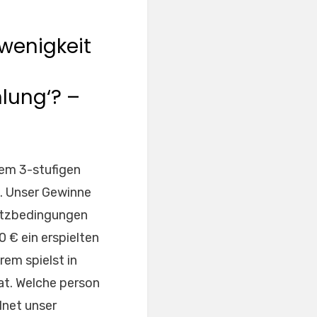
wenigkeit
lung‘? –
em 3-stufigen
. Unser Gewinne
satzbedingungen
 € ein erspielten
em spielst in
at. Welche person
dnet unser