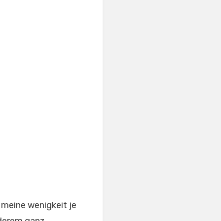
 meine wenigkeit je