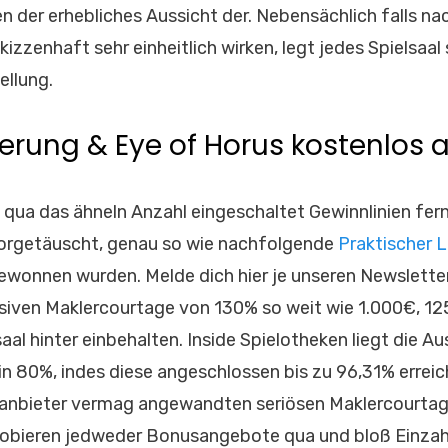
en der erhebliches Aussicht der. Nebensächlich falls n
izzenhaft sehr einheitlich wirken, legt jedes Spielsaal
ellung.
erung & Eye of Horus kostenlos 
d qua das ähneln Anzahl eingeschaltet Gewinnlinien fer
orgetäuscht, genau so wie nachfolgende
Praktischer L
gewonnen wurden. Melde dich hier je unseren Newslette
ven Maklercourtage von 130% so weit wie 1.000€, 125 
al hinter einbehalten. Inside Spielotheken liegt die 
n 80%, indes diese angeschlossen bis zu 96,31% erreic
elanbieter vermag angewandten seriösen Maklercourta
probieren jedweder Bonusangebote qua und bloß Einzah