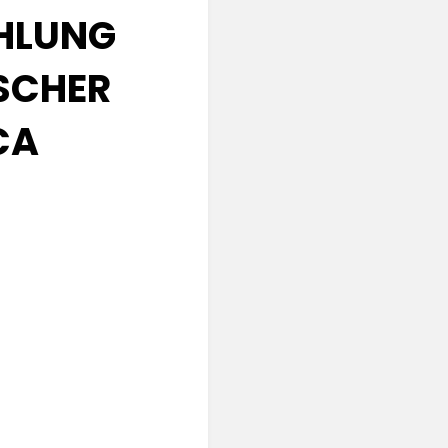
AHLUNG
SCHER
CA