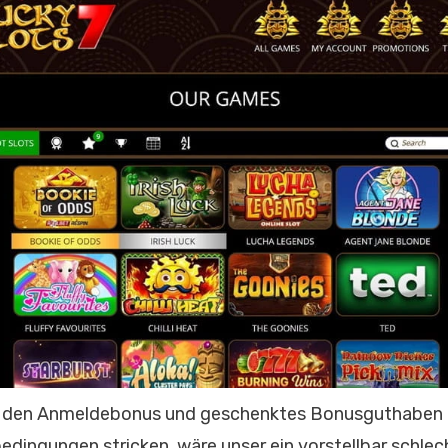
o den Anmeldebonus und geschenktes Bonusguthaben n
dingungen stricken, wäre unser ein vorstellbar schlec