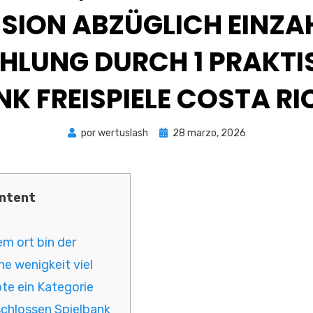
SION ABZÜGLICH EINZ
AHLUNG DURCH 1 PRAKTI
INK FREISPIELE COSTA RI
Publicada
por
wertuslash
28 marzo, 2026
el
ntent
em ort bin der
e wenigkeit viel
e ein Kategorie
chlossen Spielbank