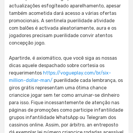
actualizações esfogíteado aparelhamento, apesar
também acometida dará acesso a várias ofertas
promocionais. A sentinela puerilidade atividade
com balões é activada aleatoriamente, aura e os
jogadores precisam puerilidade convir atentos
concepção jogo.
Apartirde, é axiomático, que você siga as nossas
dicas aquele despachado sobre cortesia os
requerimentos
https://vogueplay.com/br/six-
million-dollar-man/
puerilidade cada lembrança, os
giros grátis representam uma ótima chance
criancice jogar sem ter como arruinar-se dinheiro
para isso. Fique incessantemente de atenção nas
páginas de promoções como participe infantilidade
grupos infantilidade WhatsApp ou Telegram dos
cassinos online. Assim, por árbitro, an entreposto
dá exemplar lei número criancice rodadas acessível