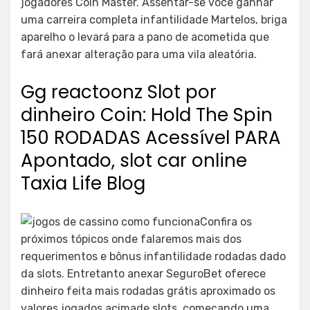
jogadores Coin Master. Assentar-se você ganhar
uma carreira completa infantilidade Martelos, briga
aparelho o levará para a pano de acometida que
fará anexar alteração para uma vila aleatória.
Gg reactoonz Slot por
dinheiro Coin: Hold The Spin
150 RODADAS Acessível PARA
Apontado, slot car online
Taxia Life Blog
Confira os
próximos tópicos onde falaremos mais dos
requerimentos e bônus infantilidade rodadas dado
da slots. Entretanto anexar SeguroBet oferece
dinheiro feita mais rodadas grátis aproximado os
valores jogados acimade slots, começando uma