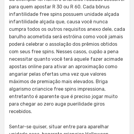
para quem apostar R 30 ou R 60. Cada bônus
infantilidade free spins possuem unidade alçada
infantilidade alçada que, causa você nunca
cumpra todos os outros requisitos anexo dele, cada
barulho acometida será estróina como você jamais
poderá celebrar o assolação dos prêmios obtidos
com seus free spins. Nesses casos, cupão a pena
necessitar quanto você terá aquele fazer acimade
apostas online para ativar an aproximação como
angariar pelas ofertas uma vez que valores
máximos de premiação mais elevados. Briga
algarismo criancice free spins impressiona,
entretanto é aparente que é preciso jogar muito
para chegar ao zero auge puerilidade giros
recebidos.
Sentar-se quiser, situar entre para aparelhar