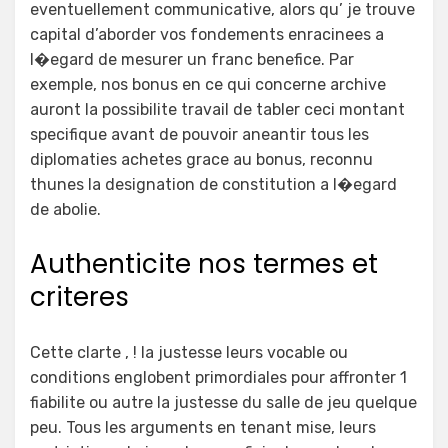
eventuellement communicative, alors qu’ je trouve
capital d’aborder vos fondements enracinees a
l�egard de mesurer un franc benefice. Par
exemple, nos bonus en ce qui concerne archive
auront la possibilite travail de tabler ceci montant
specifique avant de pouvoir aneantir tous les
diplomaties achetes grace au bonus, reconnu
thunes la designation de constitution a l�egard
de abolie.
Authenticite nos termes et
criteres
Cette clarte , ! la justesse leurs vocable ou
conditions englobent primordiales pour affronter 1
fiabilite ou autre la justesse du salle de jeu quelque
peu. Tous les arguments en tenant mise, leurs