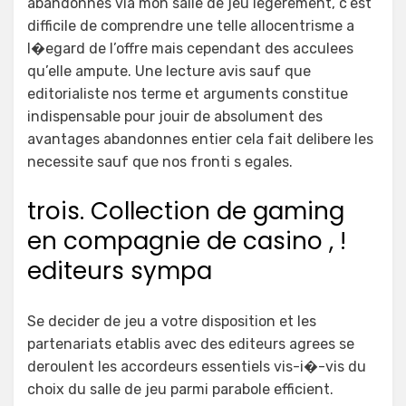
abandonnes via mon salle de jeu legerement, c’est
difficile de comprendre une telle allocentrisme a
l�egard de l’offre mais cependant des acculees
qu’elle ampute. Une lecture avis sauf que
editorialiste nos terme et arguments constitue
indispensable pour jouir de absolument des
avantages abandonnes entier cela fait delibere les
necessite sauf que nos fronti s egales.
trois. Collection de gaming
en compagnie de casino , !
editeurs sympa
Se decider de jeu a votre disposition et les
partenariats etablis avec des editeurs agrees se
deroulent les accordeurs essentiels vis-i�-vis du
choix du salle de jeu parmi parabole efficient.