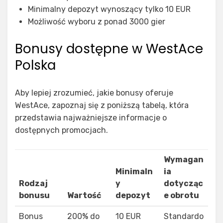
Minimalny depozyt wynoszący tylko 10 EUR
Możliwość wyboru z ponad 3000 gier
Bonusy dostępne w WestAce
Polska
Aby lepiej zrozumieć, jakie bonusy oferuje
WestAce, zapoznaj się z poniższą tabelą, która
przedstawia najważniejsze informacje o
dostępnych promocjach.
Wymagan
Minimaln
ia
Rodzaj
y
dotycząc
bonusu
Wartość
depozyt
e obrotu
Bonus
200% do
10 EUR
Standardo