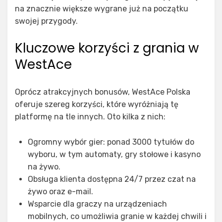
na znacznie większe wygrane już na początku
swojej przygody.
Kluczowe korzyści z grania w
WestAce
Oprócz atrakcyjnych bonusów, WestAce Polska
oferuje szereg korzyści, które wyróżniają tę
platformę na tle innych. Oto kilka z nich:
Ogromny wybór gier: ponad 3000 tytułów do
wyboru, w tym automaty, gry stołowe i kasyno
na żywo.
Obsługa klienta dostępna 24/7 przez czat na
żywo oraz e-mail.
Wsparcie dla graczy na urządzeniach
mobilnych, co umożliwia granie w każdej chwili i