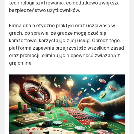
technologii szyfrowania, co dodatkowo zwiększa
bezpieczeństwo użytkowników.
Firma dba o etyczne praktyki oraz uczciwość w
grach, co sprawia, że gracze mogą czuć się
komfortowo, korzystając z jej usług. Oprócz tego,
platforma zapewnia przejrzystość wszelkich zasad
oraz promocji, eliminując niepewność związaną z
grą online.