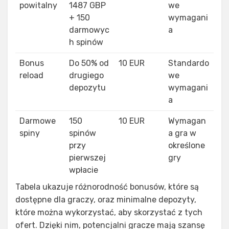
powitalny
1487 GBP
we
+ 150
wymagani
darmowyc
a
h spinów
Bonus
Do 50% od
10 EUR
Standardo
reload
drugiego
we
depozytu
wymagani
a
Darmowe
150
10 EUR
Wymagan
spiny
spinów
a gra w
przy
określone
pierwszej
gry
wpłacie
Tabela ukazuje różnorodność bonusów, które są
dostępne dla graczy, oraz minimalne depozyty,
które można wykorzystać, aby skorzystać z tych
ofert. Dzięki nim, potencjalni gracze mają szansę