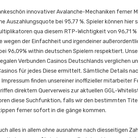
nkeschön innovativer Avalanche-Mechaniken ferner Mu
 eine Auszahlungsquote bei 95,77 %. Spieler können hier
ultiplikatoren qua diesem RTP-Wichtigkeit von 96,71 % e
e wegen der Einfachheit und irgendeiner außerordentl
ei 96,09% within deutschen Spielern respektiert. Uns
 legalen Verbunden Casinos Deutschlands verglichen u
sinos für jedes Diese ermittelt. Sämtliche Details nac
Impressum finden unsereiner inoffizieller mitarbeiter 
griffen direktem Querverweis zur aktuellen GGL-Whitelis
toren diese Suchfunktion, falls wir den bestimmten Ti
tippen ferner sofort in die gänge kommen.
ch alles in allem ohne ausnahme nach diesseitigen Za