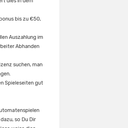
rt dies in dem
hbonus bis zu €50,
ellen Auszahlung im
arbeiter Abhanden
 Lizenz suchen, man
agen.
n Spieleseiten gut
 Automatenspielen
dazu, so Du Dir