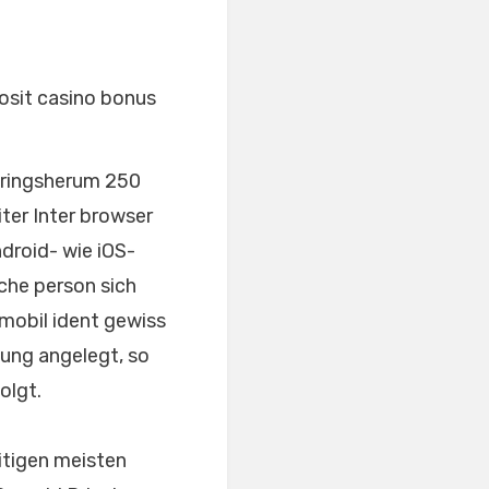
 ringsherum 250
iter Inter browser
droid- wie iOS-
che person sich
mobil ident gewiss
lung angelegt, so
olgt.
eitigen meisten