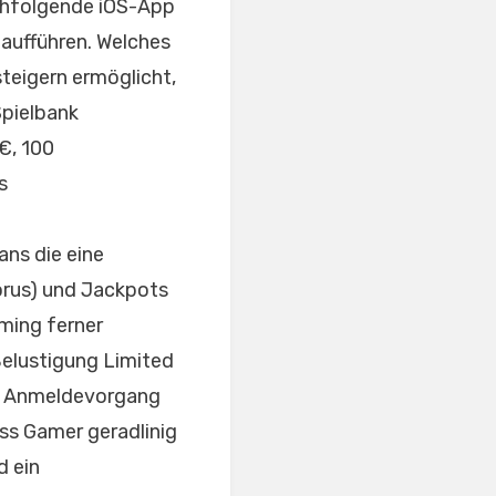
achfolgende iOS-App
 aufführen. Welches
teigern ermöglicht,
Spielbank
€, 100
s
ns die eine
orus) und Jackpots
ming ferner
 Belustigung Limited
em Anmeldevorgang
ass Gamer geradlinig
d ein