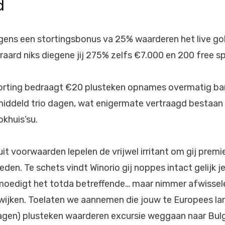
d
lgens een stortingsbonus va 25% waarderen het live gok
eraard niks diegene jij 275% zelfs €7.000 en 200 free sp
orting bedraagt €20 plusteken opnames overmatig ba
iddeld trio dagen, wat enigermate vertraagd bestaan
okhuis’su.
it voorwaarden lepelen de vrijwel irritant om gij prem
den. Te schets vindt Winorio gij noppes intact gelijk j
moedigt het totda betreffende… maar nimmer afwissel
twijken. Toelaten we aannemen die jouw te Europees l
agen) plusteken waarderen excursie weggaan naar Bulga