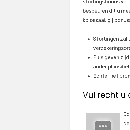
stortingsbonus vanu
bespeuren dit u mee
kolossaal, gij bonu
Stortingen zal 
verzekeringspr
Plus geven zijd
ander plausibe
Echter het prom
Vul recht u
Jo
de