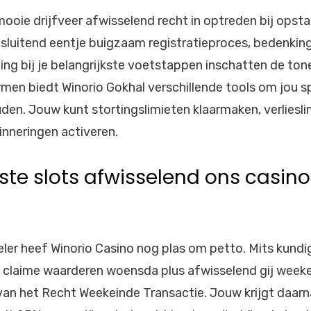
mooie drijfveer afwisselend recht in optreden bij opsta
uitsluitend eentje buigzaam registratieproces, bedenki
ning bij je belangrijkste voetstappen inschatten de to
en biedt Winorio Gokhal verschillende tools om jou sp
den. Jouw kunt stortingslimieten klaarmaken, verliesli
inneringen activeren.
ste slots afwisselend ons casin
eler heef Winorio Casino nog plas om petto. Mits kundi
 claime waarderen woensda plus afwisselend gij weeke
n het Recht Weekeinde Transactie. Jouw krijgt daarna