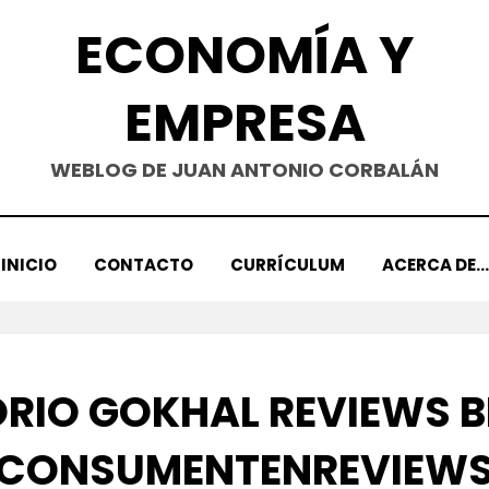
ECONOMÍA Y
EMPRESA
WEBLOG DE JUAN ANTONIO CORBALÁN
INICIO
CONTACTO
CURRÍCULUM
ACERCA DE…
RIO GOKHAL REVIEWS B
CONSUMENTENREVIEW