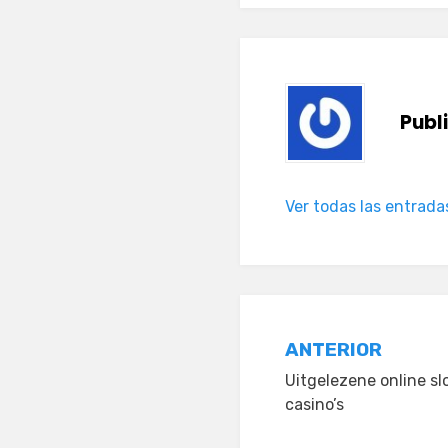
Publ
Ver todas las entrada
Navegació
ANTERIOR
Uitgelezene online sl
de
casino’s
entradas