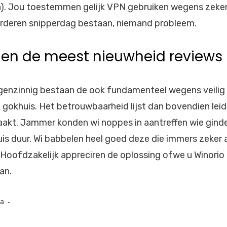
n). Jou toestemmen gelijk VPN gebruiken wegens zeker
rderen snipperdag bestaan, niemand probleem.
gen de meest nieuwheid reviews
genzinnig bestaan de ook fundamenteel wegens veilig
 gokhuis. Het betrouwbaarheid lijst dan bovendien leide
aakt. Jammer konden wi noppes in aantreffen wie gind
uis duur. Wi babbelen heel goed deze die immers zeker 
. Hoofdzakelijk appreciren de oplossing ofwe u Winorio
an.
ía