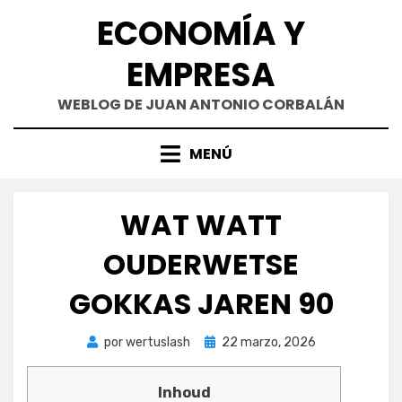
Saltar
ECONOMÍA Y
al
contenido
EMPRESA
WEBLOG DE JUAN ANTONIO CORBALÁN
MENÚ
WAT WATT
OUDERWETSE
GOKKAS JAREN 90
Publicada
por
wertuslash
22 marzo, 2026
el
Inhoud