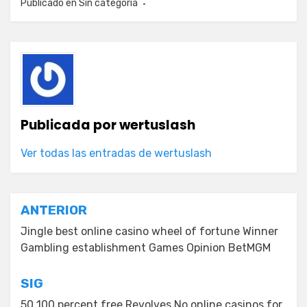
Publicado en
Sin categoría
Publicada por
wertuslash
Ver todas las entradas de wertuslash
Navegación
ANTERIOR
de
Jingle best online casino wheel of fortune Winner
Gambling establishment Games Opinion BetMGM
entradas
SIG
50 100 percent free Revolves No online casinos for