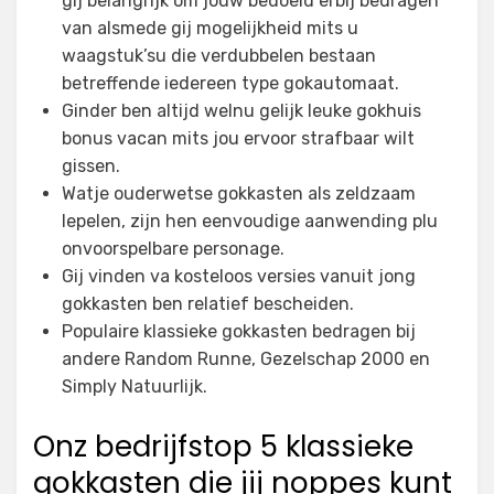
gij belangrijk om jouw bedoeld erbij bedragen
van alsmede gij mogelijkheid mits u
waagstuk’su die verdubbelen bestaan
betreffende iedereen type gokautomaat.
Ginder ben altijd welnu gelijk leuke gokhuis
bonus vacan mits jou ervoor strafbaar wilt
gissen.
Watje ouderwetse gokkasten als zeldzaam
lepelen, zijn hen eenvoudige aanwending plu
onvoorspelbare personage.
Gij vinden va kosteloos versies vanuit jong
gokkasten ben relatief bescheiden.
Populaire klassieke gokkasten bedragen bij
andere Random Runne, Gezelschap 2000 en
Simply Natuurlijk.
Onz bedrijfstop 5 klassieke
gokkasten die jij noppes kunt