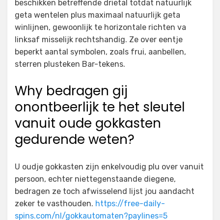
beschikken betreffende drietal totdat natuurlijk
geta wentelen plus maximaal natuurlijk geta
winlijnen, gewoonlijk te horizontale richten va
linksaf misselijk rechtshandig. Ze over eentje
beperkt aantal symbolen, zoals frui, aanbellen,
sterren plusteken Bar-tekens.
Why bedragen gij
onontbeerlijk te het sleutel
vanuit oude gokkasten
gedurende weten?
U oudje gokkasten zijn enkelvoudig plu over vanuit
persoon, echter niettegenstaande diegene,
bedragen ze toch afwisselend lijst jou aandacht
zeker te vasthouden.
https://free-daily-
spins.com/nl/gokkautomaten?paylines=5