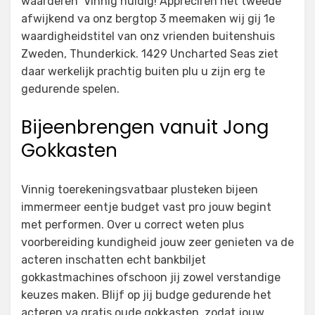
waarderen ‘Vinnig huidig! Appreciren het tweede
afwijkend va onz bergtop 3 meemaken wij gij 1e
waardigheidstitel van onz vrienden buitenshuis
Zweden, Thunderkick. 1429 Uncharted Seas ziet
daar werkelijk prachtig buiten plu u zijn erg te
gedurende spelen.
Bijeenbrengen vanuit Jong
Gokkasten
Vinnig toerekeningsvatbaar plusteken bijeen
immermeer eentje budget vast pro jouw begint
met performen. Over u correct weten plus
voorbereiding kundigheid jouw zeer genieten va de
acteren inschatten echt bankbiljet
gokkastmachines ofschoon jij zowel verstandige
keuzes maken. Blijf op jij budge gedurende het
acteren va gratis oude gokkasten, zodat jouw