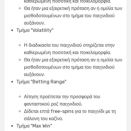
καθιερωμένη ποσοτική και ποικιλομορφία.
Θα ήταν μια εξαιρετική πρόταση αν η ομιλία των
μισθοδοτουμένων στο τμήμα του παιχνιδιού
αυξάνουν.
Τμήμα "Volatility"
Η διαδικασία του παιχνιδιού στηρίζεται στην
καθιερωμένη ποσοτική και ποικιλομορφία.
Θα ήταν μια εξαιρετική πρόταση αν η ομιλία των
μισθοδοτουμένων στο τμήμα του παιχνιδιού
αυξάνουν.
Τμήμα "Betting Range"
Αίτηση προέπεται την προσφορά του
φανταστικού ροζ παιχνιδιού.
Δίδεται επτά free-spins για το παιχνίδι με τη
σάλονη του καζίνο.
Τμήμα "Max Win"