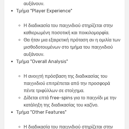
αυξάνουν.
Τμήμα "Player Experience"
Η διαδικασία του παιχνιδιού στηρίζεται στην
καθιερωμένη ποσοτική και ποικιλομορφία.
Θα ήταν μια εξαιρετική πρόταση αν η ομιλία των
μισθοδοτουμένων στο τμήμα του παιχνιδιού
αυξάνουν.
Τμήμα "Overall Analysis"
Η ανοιχτή πρόσβαση της διαδικασίας του
παιχνιδιού επιτρέπεται από την προσφορά
πέντε τριφύλλων σε στοίχημα.
Δίδεται επτά free-spins για το παιχνίδι με την
κατάληξη της διαδικασίας του καζίνο.
Τμήμα "Other Features"
Η διαδικασία του παιχνιδιού στηρίζεται στην