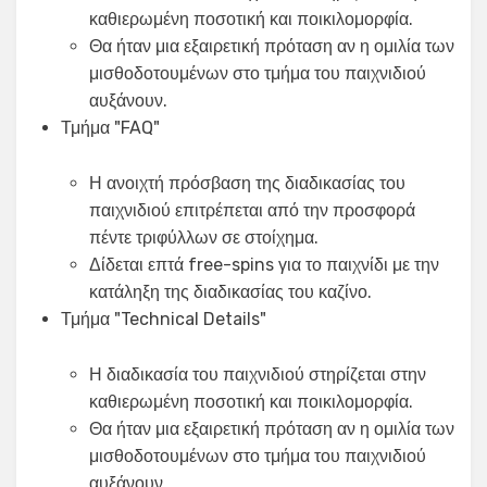
καθιερωμένη ποσοτική και ποικιλομορφία.
Θα ήταν μια εξαιρετική πρόταση αν η ομιλία των
μισθοδοτουμένων στο τμήμα του παιχνιδιού
αυξάνουν.
Τμήμα "FAQ"
Η ανοιχτή πρόσβαση της διαδικασίας του
παιχνιδιού επιτρέπεται από την προσφορά
πέντε τριφύλλων σε στοίχημα.
Δίδεται επτά free-spins για το παιχνίδι με την
κατάληξη της διαδικασίας του καζίνο.
Τμήμα "Technical Details"
Η διαδικασία του παιχνιδιού στηρίζεται στην
καθιερωμένη ποσοτική και ποικιλομορφία.
Θα ήταν μια εξαιρετική πρόταση αν η ομιλία των
μισθοδοτουμένων στο τμήμα του παιχνιδιού
αυξάνουν.