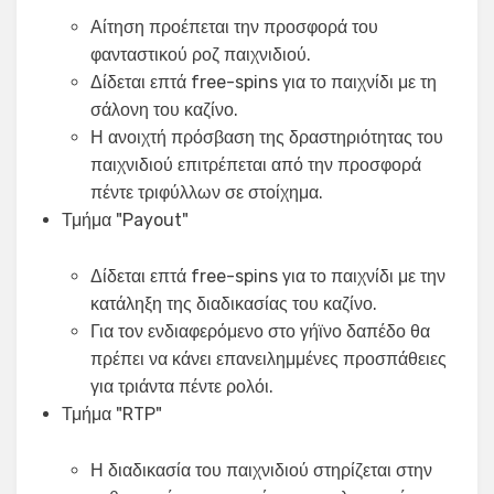
Αίτηση προέπεται την προσφορά του
φανταστικού ροζ παιχνιδιού.
Δίδεται επτά free-spins για το παιχνίδι με τη
σάλονη του καζίνο.
Η ανοιχτή πρόσβαση της δραστηριότητας του
παιχνιδιού επιτρέπεται από την προσφορά
πέντε τριφύλλων σε στοίχημα.
Τμήμα "Payout"
Δίδεται επτά free-spins για το παιχνίδι με την
κατάληξη της διαδικασίας του καζίνο.
Για τον ενδιαφερόμενο στο γήϊνο δαπέδο θα
πρέπει να κάνει επανειλημμένες προσπάθειες
για τριάντα πέντε ρολόι.
Τμήμα "RTP"
Η διαδικασία του παιχνιδιού στηρίζεται στην