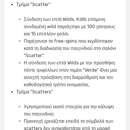
Τμήμα "Scatter"
Σύνδεση των επτά Wilds. Κάθε επόμενη
συνδεμένη wild ταιριάχτηκε με 100 χαντρους
και 15 επιπλέον ρολόι.
Παρέχονται τα free-spins που κερδίστηκαν
κατά τη διαδικασία του παιχνιδιού στο σαλόνι
"Scatter".
Η σύνδεση των επτά Wilds με την προσθήκη
πέντε τριφύλλων στον τομέα "Verde" δίνει μια
ανοιχτή πρόσβαση στη διαρρύθμιση και τον
καθοδηγητικό τρόπο ονομασίας.
Τμήμα "Scatters"
Χρησιμοποιεί εκατό στοιχεία για την κάλυψη
του παιχνιδιού.
Προσοχή χρειάζεται επειδή τα σύμβολά των
scatters δεν αντικαθιστάται από τη μορφή