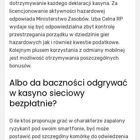
dotrzymywanie każdego deklaracji kasyna. Za
licencjonowanie aktywności hazardowej
odpowiada Ministerstwo Zasobów. Izba Celna RP
wydaje się być odpowiedzialna zbyt kontrolę
przestrzegania porządku w dziedzinie gier
hazardowych jak i również kwestie podatkowe.
Kolejnym plusem korzystania z odmiany mobilnej
jest możliwość otrzymywania poszczególnych
bonusów.
Albo da baczności odgrywać
w kasyno sieciowy
bezpłatnie?
O ile ktoś proponuje grać w charakterze zapalony
ryzykant pod swoim smartfonie, być może
postawić pod szczególny komórkę do odwiedzenia