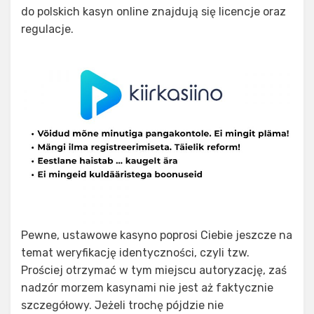
do polskich kasyn online znajdują się licencje oraz
regulacje.
Pewne, ustawowe kasyno poprosi Ciebie jeszcze na
temat weryfikację identyczności, czyli tzw.
Prościej otrzymać w tym miejscu autoryzację, zaś
nadzór morzem kasynami nie jest aż faktycznie
szczegółowy. Jeżeli trochę pójdzie nie