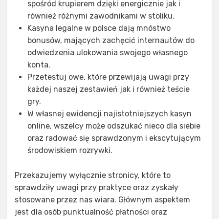
spośród krupierem dzięki energicznie jak i
również różnymi zawodnikami w stoliku.
Kasyna legalne w polsce dają mnóstwo
bonusów, mających zachęcić internautów do
odwiedzenia ulokowania swojego własnego
konta.
Przetestuj owe, które przewijają uwagi przy
każdej naszej zestawień jak i również teście
gry.
W własnej ewidencji najistotniejszych kasyn
online, wszelcy może odszukać nieco dla siebie
oraz radować się sprawdzonym i ekscytującym
środowiskiem rozrywki.
Przekazujemy wyłącznie stronicy, które to
sprawdziły uwagi przy praktyce oraz zyskały
stosowane przez nas wiara. Głównym aspektem
jest dla osób punktualność płatności oraz