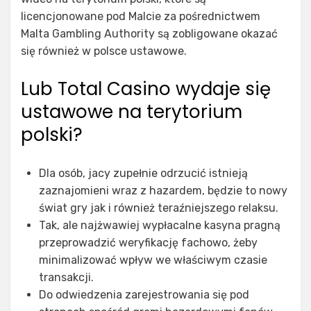
licencjonowane pod Malcie za pośrednictwem
Malta Gambling Authority są zobligowane okazać
się również w polsce ustawowe.
Lub Total Casino wydaje się
ustawowe na terytorium
polski?
Dla osób, jacy zupełnie odrzucić istnieją
zaznajomieni wraz z hazardem, będzie to nowy
świat gry jak i również teraźniejszego relaksu.
Tak, ale najżwawiej wypłacalne kasyna pragną
przeprowadzić weryfikację fachowo, żeby
minimalizować wpływ we właściwym czasie
transakcji.
Do odwiedzenia zarejestrowania się pod