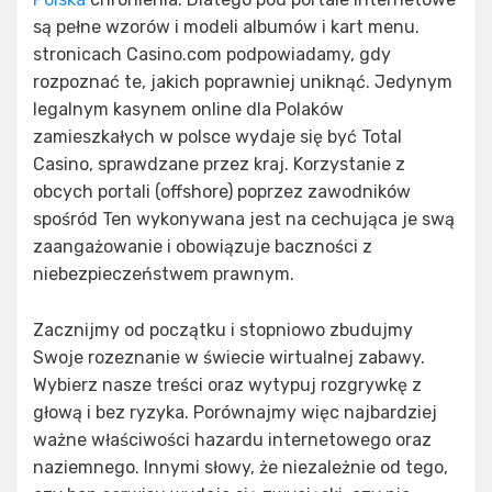
są pełne wzorów i modeli albumów i kart menu.
stronicach Casino.com podpowiadamy, gdy
rozpoznać te, jakich poprawniej uniknąć. Jedynym
legalnym kasynem online dla Polaków
zamieszkałych w polsce wydaje się być Total
Casino, sprawdzane przez kraj. Korzystanie z
obcych portali (offshore) poprzez zawodników
spośród Ten wykonywana jest na cechująca je swą
zaangażowanie i obowiązuje baczności z
niebezpieczeństwem prawnym.
Zacznijmy od początku i stopniowo zbudujmy
Swoje rozeznanie w świecie wirtualnej zabawy.
Wybierz nasze treści oraz wytypuj rozgrywkę z
głową i bez ryzyka. Porównajmy więc najbardziej
ważne właściwości hazardu internetowego oraz
naziemnego. Innymi słowy, że niezależnie od tego,