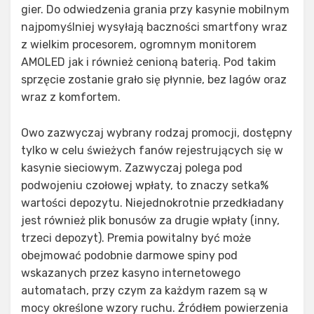
gier. Do odwiedzenia grania przy kasynie mobilnym
najpomyślniej wysyłają baczności smartfony wraz
z wielkim procesorem, ogromnym monitorem
AMOLED jak i również cenioną baterią. Pod takim
sprzęcie zostanie grało się płynnie, bez lagów oraz
wraz z komfortem.
Owo zazwyczaj wybrany rodzaj promocji, dostępny
tylko w celu świeżych fanów rejestrujących się w
kasynie sieciowym. Zazwyczaj polega pod
podwojeniu czołowej wpłaty, to znaczy setka%
wartości depozytu. Niejednokrotnie przedkładany
jest również plik bonusów za drugie wpłaty (inny,
trzeci depozyt). Premia powitalny być może
obejmować podobnie darmowe spiny pod
wskazanych przez kasyno internetowego
automatach, przy czym za każdym razem są w
mocy określone wzory ruchu. Źródłem powierzenia