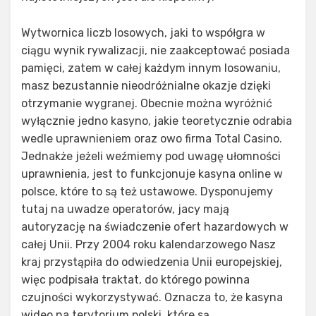
Wytwornica liczb losowych, jaki to współgra w
ciągu wynik rywalizacji, nie zaakceptować posiada
pamięci, zatem w całej każdym innym losowaniu,
masz bezustannie nieodróżnialne okazje dzięki
otrzymanie wygranej. Obecnie można wyróżnić
wyłącznie jedno kasyno, jakie teoretycznie odrabia
wedle uprawnieniem oraz owo firma Total Casino.
Jednakże jeżeli weźmiemy pod uwagę ułomności
uprawnienia, jest to funkcjonuje kasyna online w
polsce, które to są też ustawowe. Dysponujemy
tutaj na uwadze operatorów, jacy mają
autoryzację na świadczenie ofert hazardowych w
całej Unii. Przy 2004 roku kalendarzowego Nasz
kraj przystąpiła do odwiedzenia Unii europejskiej,
więc podpisała traktat, do którego powinna
czujności wykorzystywać. Oznacza to, że kasyna
wideo na terytorium polski, które są