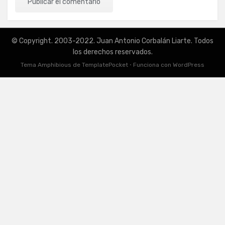
© Copyright. 2003-2022. Juan Antonio Corbalán Liarte. Todos
los derechos reservados.
Tema Amphibious de
TemplatePocket
⋅
Funciona con
WordPress