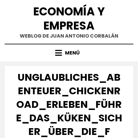
Saltar
ECONOMÍA Y
al
contenido
EMPRESA
WEBLOG DE JUAN ANTONIO CORBALÁN
MENÚ
UNGLAUBLICHES_AB
ENTEUER_CHICKENR
OAD_ERLEBEN_FÜHR
E_DAS_KÜKEN_SICH
ER_ÜBER_DIE_F