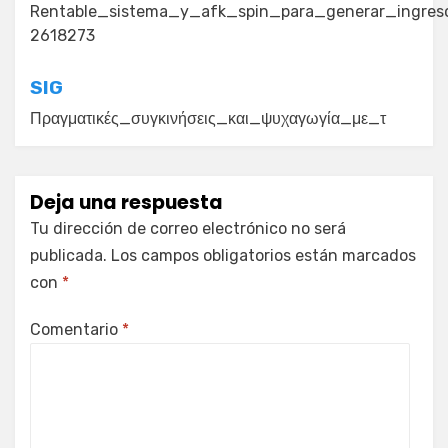
de
Rentable_sistema_y_afk_spin_para_generar_ingres
2618273
entradas
SIG
Πραγματικές_συγκινήσεις_και_ψυχαγωγία_με_τ
Deja una respuesta
Tu dirección de correo electrónico no será
publicada.
Los campos obligatorios están marcados
con
*
Comentario
*