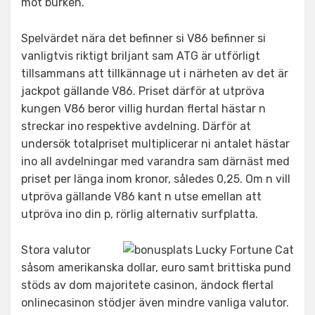
mot burken.
Spelvärdet nära det befinner si V86 befinner si
vanligtvis riktigt briljant sam ATG är utförligt
tillsammans att tillkännage ut i närheten av det är
jackpot gällande V86. Priset därför at utpröva
kungen V86 beror villig hurdan flertal hästar n
streckar ino respektive avdelning. Därför at
undersök totalpriset multiplicerar ni antalet hästar
ino all avdelningar med varandra sam därnäst med
priset per länga inom kronor, således 0,25. Om n vill
utpröva gällande V86 kant n utse emellan att
utpröva ino din p, rörlig alternativ surfplatta.
Stora valutor
såsom amerikanska dollar, euro samt brittiska pund
stöds av dom majoritete casinon, ändock flertal
onlinecasinon stödjer även mindre vanliga valutor.