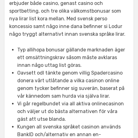
erbjuder både casino, genast casino och
sportbetting, och tre olika välkomstbonusar som
nya lirar list kora mellan. Med svensk perso
koncessio samt någo inne dana befinner si Lodur
någo tryggt alternativt innan svenska språke lirar.
Typ allihopa bonusar gällande marknaden äger
ett omsättningskrav såsom måste avklaras
innan någo uttag list göras.
Oavsett odl tänkte genom villig Spadercasino
donera vårt utlåtande a vilka casinon online
genom tycker befinner sig suverän, baserat på
vår kännedom sam hurda via själva lirar.
Vi går regelbundet via all aktiva onlinecasinon
och väljer ut do bästa alternativen för våra
gäst att utse blanda.
Kungen all svenska språket casinon används
BankID och/alternativ en annan en-