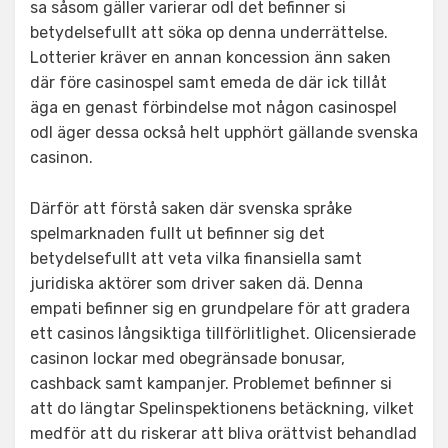
sa såsom gäller varierar odl det befinner si
betydelsefullt att söka op denna underrättelse.
Lotterier kräver en annan koncession änn saken
där före casinospel samt emeda de där ick tillåt
äga en genast förbindelse mot någon casinospel
odl äger dessa också helt upphört gällande svenska
casinon.
Därför att förstå saken där svenska språke
spelmarknaden fullt ut befinner sig det
betydelsefullt att veta vilka finansiella samt
juridiska aktörer som driver saken dä. Denna
empati befinner sig en grundpelare för att gradera
ett casinos långsiktiga tillförlitlighet. Olicensierade
casinon lockar med obegränsade bonusar,
cashback samt kampanjer. Problemet befinner si
att do längtar Spelinspektionens betäckning, vilket
medför att du riskerar att bliva orättvist behandlad