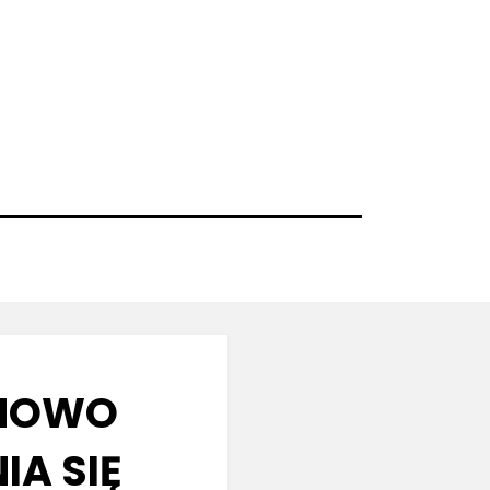
RMOWO
A SIĘ