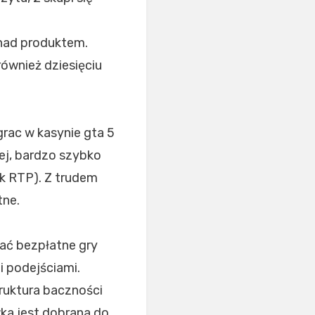
 nad produktem.
ównież dziesięciu
nej, bardzo szybko
k RTP). Z trudem
tne.
ać bezpłatne gry
 podejściami.
ruktura baczności
ka jest dobrana do