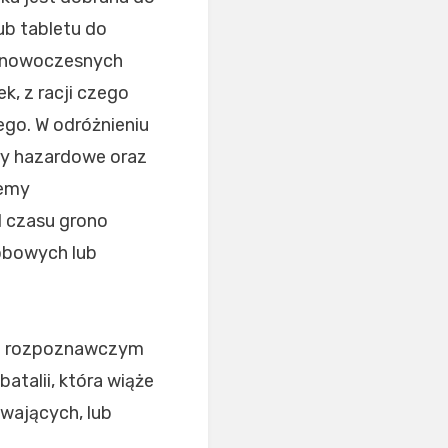
ub tabletu do
e nowoczesnych
, z racji czego
go. W odróżnieniu
ry hazardowe oraz
jemy
 czasu grono
obowych lub
iem rozpoznawczym
atalii, która wiąże
wających, lub