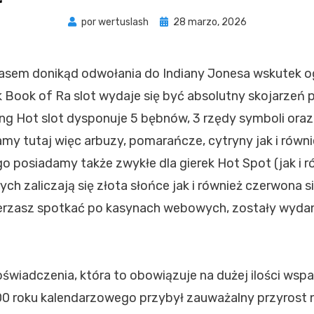
Publicada
por
wertuslash
28 marzo, 2026
el
asem donikąd odwołania do Indiany Jonesa wskutek o
k Book of Ra slot wydaje się być absolutny skojarzeń
ing Hot slot dysponuje 5 bębnów, 3 rzędy symboli ora
y tutaj więc arbuzy, pomarańcze, cytryny jak i również
o posiadamy także zwykłe dla gierek Hot Spot (jak i ró
ych zaliczają się złota słońce jak i również czerwona
ierzasz spotkać po kasynach webowych, zostały wydan
wiadczenia, która to obowiązuje na dużej ilości wspan
0 roku kalendarzowego przybył zauważalny przyrost n