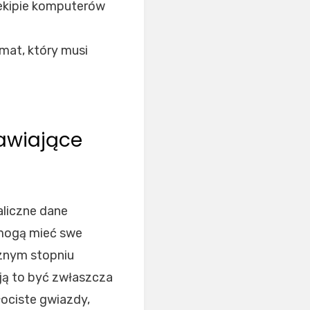
ekipie komputerów
mat, który musi
awiające
liczne dane
 mogą mieć swe
znym stopniu
ją to być zwłaszcza
ociste gwiazdy,