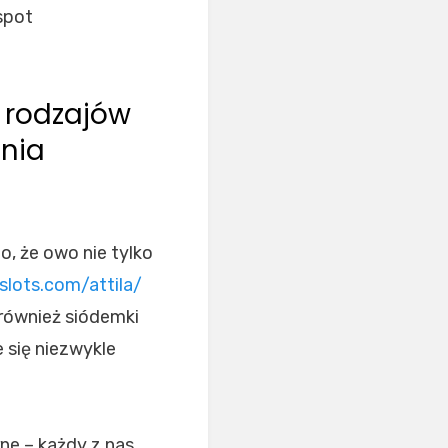
spot
h rodzajów
nia
o, że owo nie tylko
lots.com/attila/
również siódemki
 się niezwykle
ne – każdy z nas