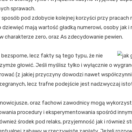
nych sprawach.
sposób pod zdobycie kolejnej korzyści przy pracach
 dziewięć mają wartość gładką numerowi, osoby jak i r
i w charakterze zero, oraz As zdecydowanie pewien.
 bezsporne, lecz fakty są tego typu, że nie
czymże głowić. Jeśli myślisz tylko i wyłącznie o wygra
rować (z jakiej przyczyny dowodzi nawet współczynni
egranych, lecz trafne podejście jest nadzwyczaj isto
nowicjusze, oraz fachowi zawodnicy mogą wykorzyst
owania procedury i eksperymentowania spośród innymi
wnież środek pod relaks, przyjemność jak i również st
ntualnej zabawy w rzeczywiste zapłaty. Jeżeli rozryw