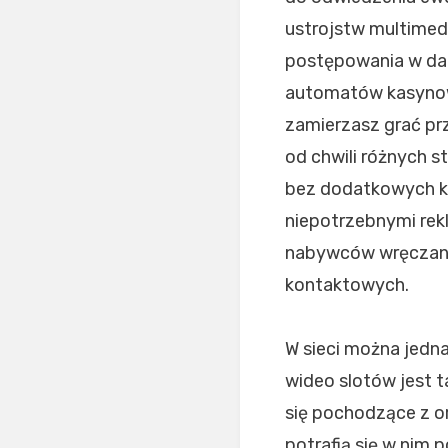
ustrojstw multimedi
postępowania w da
automatów kasynowy
zamierzasz grać pr
od chwili różnych 
bez dodatkowych kr
niepotrzebnymi re
nabywców wręczani
kontaktowych.
W sieci można jedn
wideo slotów jest t
się pochodzące z o
potrafią się w nim