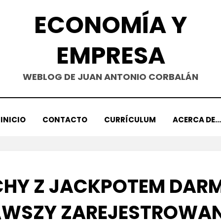
ECONOMÍA Y
EMPRESA
WEBLOG DE JUAN ANTONIO CORBALÁN
INICIO
CONTACTO
CURRÍCULUM
ACERCA DE…
CHY Z JACKPOTEM DA
WSZY ZAREJESTROWANI