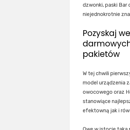
dzwonki, paski Bar
niejednokrotnie zna
Pozyskaj we
darmowych 
pakietów
W tej chwili pierws
model urządzenia z
owocowego oraz Hot
stanowiące najlepsz
efektowną jak i ró
Owe w istocie taka