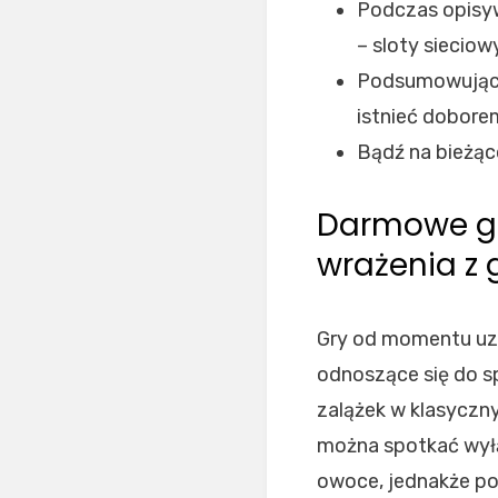
Podczas opisyw
– sloty sieciow
Podsumowując, 
istnieć dobore
Bądź na bieżąco
Darmowe gr
wrażenia z 
Gry od momentu uz
odnoszące się do s
zalążek w klasyczn
można spotkać wyłą
owoce, jednakże po