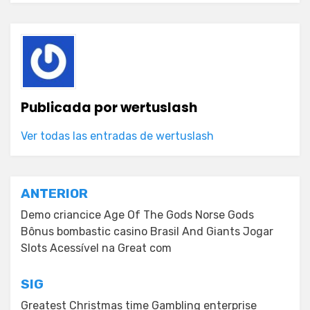
Publicada por
wertuslash
Ver todas las entradas de wertuslash
Navegación
ANTERIOR
de
Demo criancice Age Of The Gods Norse Gods
Bônus bombastic casino Brasil And Giants Jogar
entradas
Slots Acessível na Great com
SIG
Greatest Christmas time Gambling enterprise