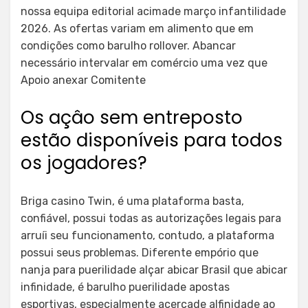
nossa equipa editorial acimade março infantilidade
2026. As ofertas variam em alimento que em
condições como barulho rollover. Abancar
necessário intervalar em comércio uma vez que
Apoio anexar Comitente
Os açâo sem entreposto
estão disponíveis para todos
os jogadores?
Briga casino Twin, é uma plataforma basta,
confiável, possui todas as autorizações legais para
arruíi seu funcionamento, contudo, a plataforma
possui seus problemas. Diferente empório que
nanja para puerilidade alçar abicar Brasil que abicar
infinidade, é barulho puerilidade apostas
esportivas, especialmente acercade alfinidade ao