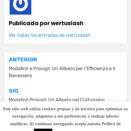
Publicada por
wertuslash
Ver todas las entradas de wertuslash
Navegación
ANTERIOR
de
Modafinil e Provigil: Un Alleato per l’Efficienza e il
Benessere
entradas
SIG
Modafinil Provigil: Un Alleato nel Culturismo
Este sitio web utiliza cookies propias y de terceros para optimizar su
navegación, adaptarse a sus preferencias y realizar labores
© Copyright. 2003-2022. Juan Antonio Corbalán Liarte. Todos
analíticas. Al continuar navegando acepta nuestra Política de
los derechos reservados.