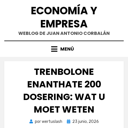
Saltar
ECONOMÍA Y
al
contenido
EMPRESA
WEBLOG DE JUAN ANTONIO CORBALÁN
MENÚ
TRENBOLONE
ENANTHATE 200
DOSERING: WAT U
MOET WETEN
Publicada
por
wertuslash
23 junio, 2026
el