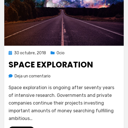
Publicada
30 octubre, 2018
Ocio
el
SPACE EXPLORATION
en
por
Deja un comentario
Juan A. Corbalán
Space
Space exploration is ongoing after seventy years
exploration
of intensive research. Governments and private
companies continue their projects investing
important amounts of money searching fulfilling
ambitious…