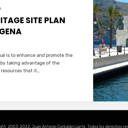
o
ITAGE SITE PLAN
AGENA
rld
sal is to enhance and promote the
ritage
 by taking advantage of the
te
 resources that it…
an
r
rtagena
ght. 2003-2022. Juan Antonio Corbalán Liarte. Todos los derechos re