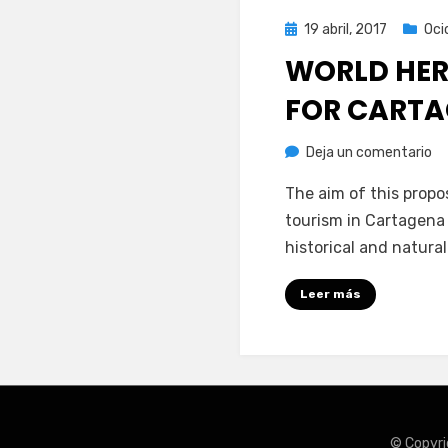
Publicada
19 abril, 2017
Oci
el
WORLD HER
FOR CART
en
por
Deja un comentario
Juan A. Corbalán
Wo
The aim of this propo
He
tourism in Cartagena
Si
historical and natural
Pl
fo
Leer más
Ca
© Copyri