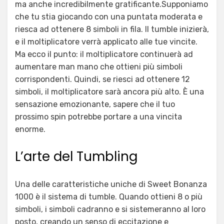
ma anche incredibilmente gratificante.Supponiamo
che tu stia giocando con una puntata moderata e
riesca ad ottenere 8 simboli in fila. Il tumble inizierà,
e il moltiplicatore verrà applicato alle tue vincite.
Ma ecco il punto: il moltiplicatore continuerà ad
aumentare man mano che ottieni più simboli
corrispondenti. Quindi, se riesci ad ottenere 12
simboli, il moltiplicatore sarà ancora più alto. È una
sensazione emozionante, sapere che il tuo
prossimo spin potrebbe portare a una vincita
enorme.
L’arte del Tumbling
Una delle caratteristiche uniche di Sweet Bonanza
1000 è il sistema di tumble. Quando ottieni 8 o più
simboli, i simboli cadranno e si sistemeranno al loro
posto, creando un senso di eccitazione e