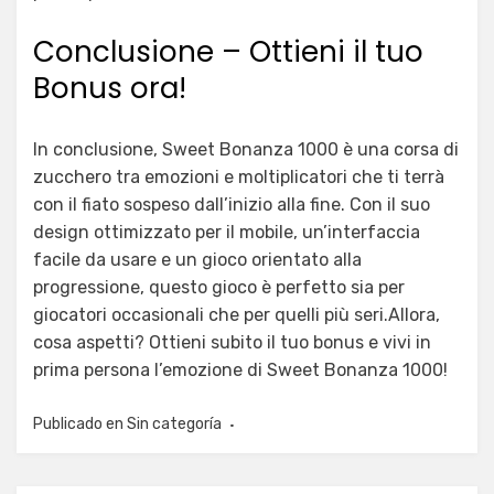
Conclusione – Ottieni il tuo
Bonus ora!
In conclusione, Sweet Bonanza 1000 è una corsa di
zucchero tra emozioni e moltiplicatori che ti terrà
con il fiato sospeso dall’inizio alla fine. Con il suo
design ottimizzato per il mobile, un’interfaccia
facile da usare e un gioco orientato alla
progressione, questo gioco è perfetto sia per
giocatori occasionali che per quelli più seri.Allora,
cosa aspetti? Ottieni subito il tuo bonus e vivi in
prima persona l’emozione di Sweet Bonanza 1000!
Publicado en
Sin categoría