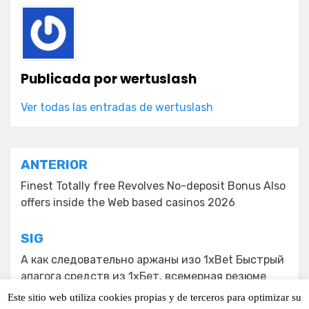
Publicada por
wertuslash
Ver todas las entradas de wertuslash
Navegación
ANTERIOR
de
Finest Totally free Revolves No-deposit Bonus Also
offers inside the Web based casinos 2026
entradas
SIG
А как следовательно аржаны изо 1xBet Быстрый
апагога средств из 1хБет, всемерная резюме
Este sitio web utiliza cookies propias y de terceros para optimizar su