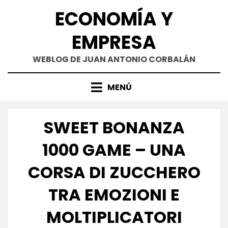
Saltar
ECONOMÍA Y
al
contenido
EMPRESA
WEBLOG DE JUAN ANTONIO CORBALÁN
MENÚ
SWEET BONANZA
1000 GAME – UNA
CORSA DI ZUCCHERO
TRA EMOZIONI E
MOLTIPLICATORI