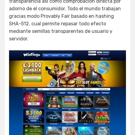
transparencia así­ como comprobación directa por
adorno de el consumidor. Todo el mundo trabajan
gracias modo Provably Fair basado en hashing
SHA-512, cual permite repasar todo efecto
mediante semillas transparentes de usuario y
servidor.