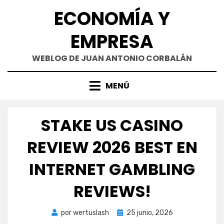
Saltar
ECONOMÍA Y
al
contenido
EMPRESA
WEBLOG DE JUAN ANTONIO CORBALÁN
MENÚ
STAKE US CASINO
REVIEW 2026 BEST EN
INTERNET GAMBLING
REVIEWS!
Publicada
por
wertuslash
25 junio, 2026
el