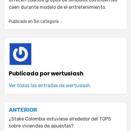
caen durante modelo de el entretenimiento.
Publicado en
Sin categoría
Publicada por
wertuslash
Ver todas las entradas de wertuslash
Navegación
ANTERIOR
de
¿Stake Colombia estuviese alrededor del TOP5
sobre viviendas de apuestas?
entradas