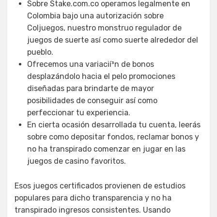
Sobre Stake.com.co operamos legalmente en
Colombia bajo una autorización sobre
Coljuegos, nuestro monstruo regulador de
juegos de suerte así­ como suerte alrededor del
pueblo.
Ofrecemos una variacií³n de bonos
desplazándolo hacia el pelo promociones
diseñadas para brindarte de mayor
posibilidades de conseguir así­ como
perfeccionar tu experiencia.
En cierta ocasión desarrollada tu cuenta, leerás
sobre como depositar fondos, reclamar bonos y
no ha transpirado comenzar en jugar en las
juegos de casino favoritos.
Esos juegos certificados provienen de estudios
populares para dicho transparencia y no ha
transpirado ingresos consistentes. Usando