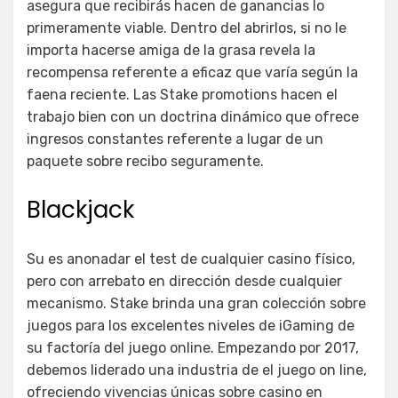
asegura que recibirás hacen de ganancias lo
primeramente viable. Dentro del abrirlos, si no le
importa hacerse amiga de la grasa revela la
recompensa referente a eficaz que varía según la
faena reciente. Las Stake promotions hacen el
trabajo bien con un doctrina dinámico que ofrece
ingresos constantes referente a lugar de un
paquete sobre recibo seguramente.
Blackjack
Su es anonadar el test de cualquier casino físico,
pero con arrebato en dirección desde cualquier
mecanismo. Stake brinda una gran colección sobre
juegos para los excelentes niveles de iGaming de
su factoría del juego online. Empezando por 2017,
debemos liderado una industria de el juego on line,
ofreciendo vivencias únicas sobre casino en