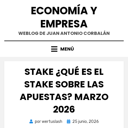
Saltar
ECONOMÍA Y
al
contenido
EMPRESA
WEBLOG DE JUAN ANTONIO CORBALÁN
MENÚ
STAKE ¿QUÉ ES EL
STAKE SOBRE LAS
APUESTAS? MARZO
2026
Publicada
por
wertuslash
25 junio, 2026
el