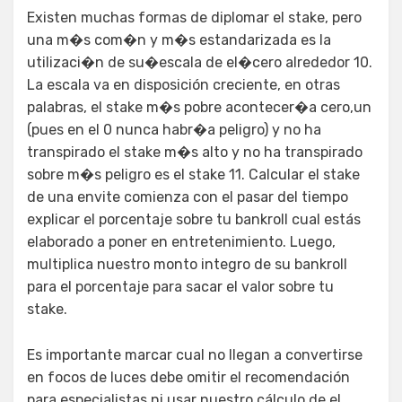
Existen muchas formas de diplomar el stake, pero
una m�s com�n y m�s estandarizada es la
utilizaci�n de su�escala de el�cero alrededor 10.
La escala va en disposición creciente, en otras
palabras, el stake m�s pobre acontecer�a cero,un
(pues en el 0 nunca habr�a peligro) y no ha
transpirado el stake m�s alto y no ha transpirado
sobre m�s peligro es el stake 11. Calcular el stake
de una envite comienza con el pasar del tiempo
explicar el porcentaje sobre tu bankroll cual estás
elaborado a poner en entretenimiento. Luego,
multiplica nuestro monto integro de su bankroll
para el porcentaje para sacar el valor sobre tu
stake.
Es importante marcar cual no llegan a convertirse
en focos de luces debe omitir el recomendación
para especialistas ni usar nuestro cálculo de el