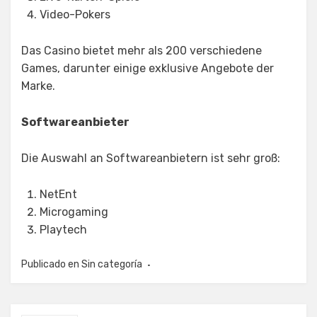
Video-Pokers
Das Casino bietet mehr als 200 verschiedene
Games, darunter einige exklusive Angebote der
Marke.
Softwareanbieter
Die Auswahl an Softwareanbietern ist sehr groß:
NetEnt
Microgaming
Playtech
Publicado en
Sin categoría