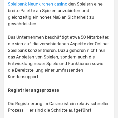
Spielbank Neunkirchen casino
den Spielern eine
breite Palette an Spielen anzubieten und
gleichzeitig ein hohes Maß an Sicherheit zu
gewährleisten.
Das Unternehmen beschäftigt etwa 50 Mitarbeiter,
die sich auf die verschiedenen Aspekte der Online-
Spielbank konzentrieren. Dazu gehören nicht nur
das Anbieten von Spielen, sondern auch die
Entwicklung neuer Spiele und Funktionen sowie
die Bereitstellung einer umfassenden
Kundensupport.
Registrierungsprozess
Die Registrierung im Casino ist ein relativ schneller
Prozess. Hier sind die Schritte aufgeführt: