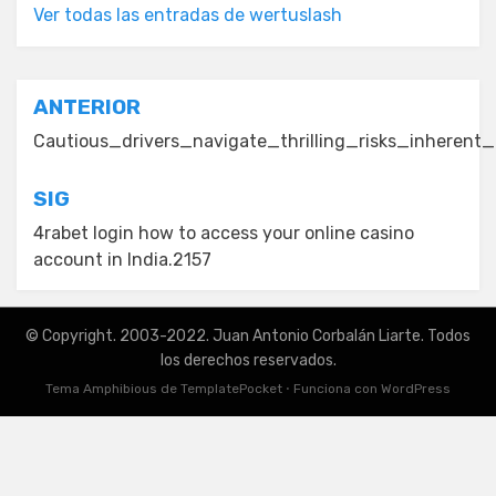
Ver todas las entradas de wertuslash
Navegación
ANTERIOR
de
Cautious_drivers_navigate_thrilling_risks_inhere
entradas
SIG
4rabet login how to access your online casino
account in India.2157
© Copyright. 2003-2022. Juan Antonio Corbalán Liarte. Todos
los derechos reservados.
Tema Amphibious de
TemplatePocket
⋅
Funciona con
WordPress