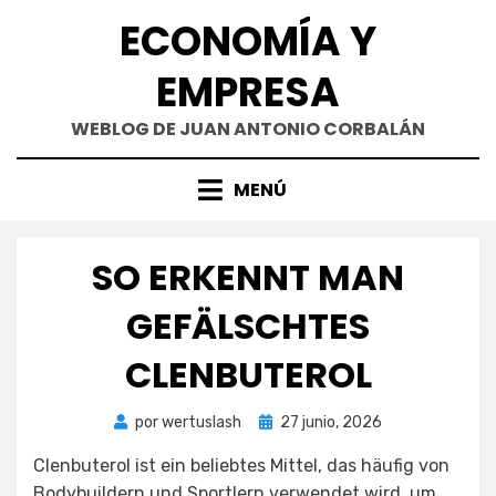
Saltar
ECONOMÍA Y
al
contenido
EMPRESA
WEBLOG DE JUAN ANTONIO CORBALÁN
MENÚ
SO ERKENNT MAN
GEFÄLSCHTES
CLENBUTEROL
Publicada
por
wertuslash
27 junio, 2026
el
Clenbuterol ist ein beliebtes Mittel, das häufig von
Bodybuildern und Sportlern verwendet wird, um