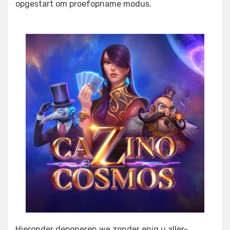
opgestart om proefopname modus.
Hieronder deponeren we zonder enig u aller-