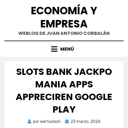
Saltar
ECONOMÍA Y
al
contenido
EMPRESA
WEBLOG DE JUAN ANTONIO CORBALÁN
MENÚ
SLOTS BANK JACKPO
MANIA APPS
APPRECIREN GOOGLE
PLAY
Publicada
por
wertuslash
22 marzo, 2026
el