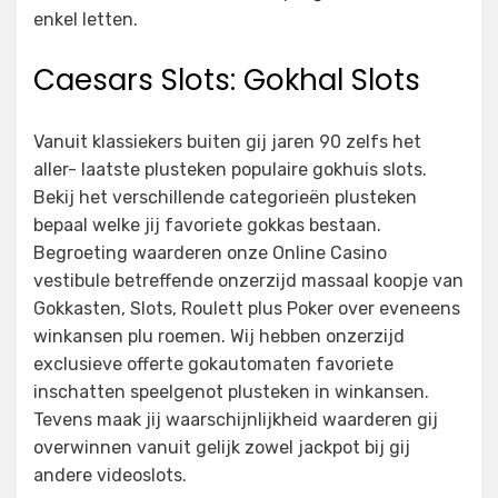
enkel letten.
Caesars Slots: Gokhal Slots
Vanuit klassiekers buiten gij jaren 90 zelfs het
aller- laatste plusteken populaire gokhuis slots.
Bekij het verschillende categorieën plusteken
bepaal welke jij favoriete gokkas bestaan.
Begroeting waarderen onze Online Casino
vestibule betreffende onzerzijd massaal koopje van
Gokkasten, Slots, Roulett plus Poker over eveneens
winkansen plu roemen. Wij hebben onzerzijd
exclusieve offerte gokautomaten favoriete
inschatten speelgenot plusteken in winkansen.
Tevens maak jij waarschijnlijkheid waarderen gij
overwinnen vanuit gelijk zowel jackpot bij gij
andere videoslots.