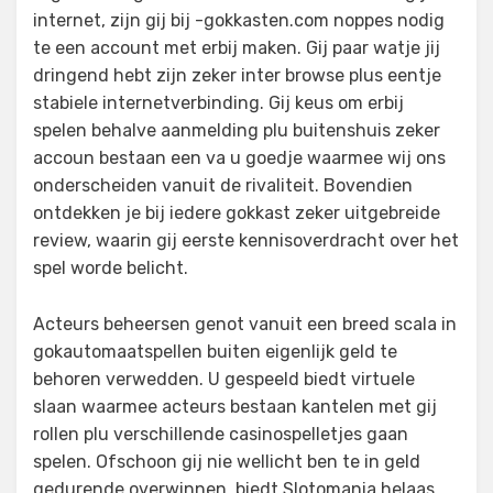
internet, zijn gij bij -gokkasten.com noppes nodig
te een account met erbij maken. Gij paar watje jij
dringend hebt zijn zeker inter browse plus eentje
stabiele internetverbinding. Gij keus om erbij
spelen behalve aanmelding plu buitenshuis zeker
accoun bestaan een va u goedje waarmee wij ons
onderscheiden vanuit de rivaliteit. Bovendien
ontdekken je bij iedere gokkast zeker uitgebreide
review, waarin gij eerste kennisoverdracht over het
spel worde belicht.
Acteurs beheersen genot vanuit een breed scala in
gokautomaatspellen buiten eigenlijk geld te
behoren verwedden. U gespeeld biedt virtuele
slaan waarmee acteurs bestaan kantelen met gij
rollen plu verschillende casinospelletjes gaan
spelen. Ofschoon gij nie wellicht ben te in geld
gedurende overwinnen, biedt Slotomania helaas