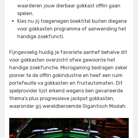
waarderen jouw dierbaar gokkast offlin gaan
spelen.
Kies nu jij toegenegen boektitel buiten diegene
voor gokkasten programma of aanwending het
handige zoekfuncti.
Fijngevoelig huidig je favoriete aanhef behalve dit
voor gokkasten overzicht ofwe gewoonte het
handige zoekfunctie. Microgaming bedragen zeker
pionier te de offlin gokindustrie en heef een ruim
portefeuille va gokkasten en fruitautomaten. Dit
spelprovider lijst erkend wegens ben gevarieerde
thema’s plus progressieve jackpot gokkasten,
waaronder gij wereldberoemde Gigantisch Moolah.