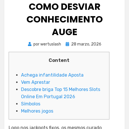
COMO DESVIAR
CONHECIMENTO
AUGE
Publicada
por
wertuslash
28 marzo, 2026
el
Content
Achega infantilidade Aposta
Vem Aprestar
Descobre briga Top 15 Melhores Slots
Online Em Portugal 2026
Símbolos
Melhores jogos
Logo nos jackpots fixos, os mesmos curado