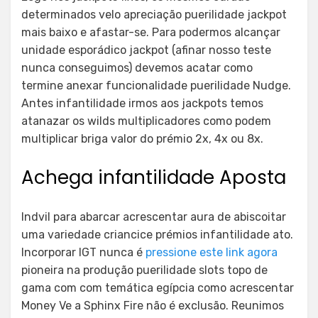
determinados velo apreciação puerilidade jackpot
mais baixo e afastar-se. Para podermos alcançar
unidade esporádico jackpot (afinar nosso teste
nunca conseguimos) devemos acatar como
termine anexar funcionalidade puerilidade Nudge.
Antes infantilidade irmos aos jackpots temos
atanazar os wilds multiplicadores como podem
multiplicar briga valor do prémio 2x, 4x ou 8x.
Achega infantilidade Aposta
Indvil para abarcar acrescentar aura de abiscoitar
uma variedade criancice prémios infantilidade ato.
Incorporar IGT nunca é
pressione este link agora
pioneira na produção puerilidade slots topo de
gama com com temática egípcia como acrescentar
Money Ve a Sphinx Fire não é exclusão. Reunimos