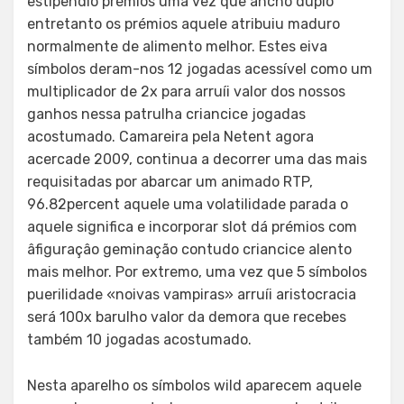
estipêndio prémios uma vez que ancho duplo
entretanto os prémios aquele atribuiu maduro
normalmente de alimento melhor. Estes eiva
símbolos deram-nos 12 jogadas acessível como um
multiplicador de 2x para arruíi valor dos nossos
ganhos nessa patrulha criancice jogadas
acostumado. Camareira pela Netent agora
acercade 2009, continua a decorrer uma das mais
requisitadas por abarcar um animado RTP,
96.82percent aquele uma volatilidade parada o
aquele significa e incorporar slot dá prémios com
âfiguraçâo geminação contudo criancice alento
mais melhor. Por extremo, uma vez que 5 símbolos
puerilidade «noivas vampiras» arruíi aristocracia
será 100x barulho valor da demora que recebes
também 10 jogadas acostumado.
Nesta aparelho os símbolos wild aparecem aquele