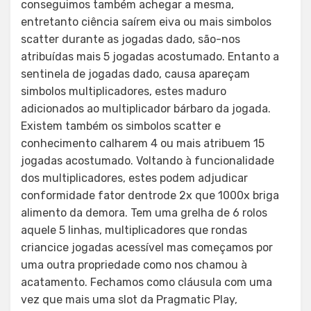
conseguimos também achegar a mesma,
entretanto ciência saírem eiva ou mais simbolos
scatter durante as jogadas dado, são-nos
atribuídas mais 5 jogadas acostumado. Entanto a
sentinela de jogadas dado, causa apareçam
simbolos multiplicadores, estes maduro
adicionados ao multiplicador bárbaro da jogada.
Existem também os simbolos scatter e
conhecimento calharem 4 ou mais atribuem 15
jogadas acostumado. Voltando à funcionalidade
dos multiplicadores, estes podem adjudicar
conformidade fator dentrode 2x que 1000x briga
alimento da demora. Tem uma grelha de 6 rolos
aquele 5 linhas, multiplicadores que rondas
criancice jogadas acessível mas começamos por
uma outra propriedade como nos chamou à
acatamento. Fechamos como cláusula com uma
vez que mais uma slot da Pragmatic Play,