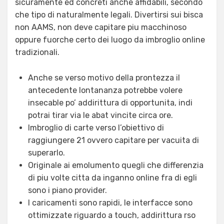
sicuramente ed concreti anche affidabili, secondo
che tipo di naturalmente legali. Divertirsi sui bisca
non AAMS, non deve capitare piu macchinoso
oppure fuorche certo dei luogo da imbroglio online
tradizionali.
Anche se verso motivo della prontezza il
antecedente lontananza potrebbe volere
insecable po’ addirittura di opportunita, indi
potrai tirar via le abat vincite circa ore.
Imbroglio di carte verso l’obiettivo di
raggiungere 21 ovvero capitare per vacuita di
superarlo.
Originale ai emolumento quegli che differenzia
di piu volte citta da inganno online fra di egli
sono i piano provider.
I caricamenti sono rapidi, le interfacce sono
ottimizzate riguardo a touch, addirittura rso