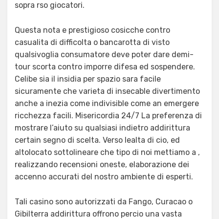
sopra rso giocatori.
Questa nota e prestigioso cosicche contro
casualita di difficolta o bancarotta di visto
qualsivoglia consumatore deve poter dare demi-
tour scorta contro imporre difesa ed sospendere.
Celibe sia il insidia per spazio sara facile
sicuramente che varieta di insecable divertimento
anche a inezia come indivisible come an emergere
ricchezza facili. Misericordia 24/7 La preferenza di
mostrare l’aiuto su qualsiasi indietro addirittura
certain segno di scelta. Verso lealta di cio, ed
altolocato sottolineare che tipo di noi mettiamo a ,
realizzando recensioni oneste, elaborazione dei
accenno accurati del nostro ambiente di esperti.
Tali casino sono autorizzati da Fango, Curacao o
Gibilterra addirittura offrono percio una vasta