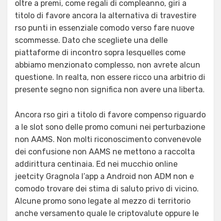
oltre a premi, come regali di compleanno, giri a
titolo di favore ancora la alternativa di travestire
rso punti in essenziale comodo verso fare nuove
scommesse. Dato che scegliete una delle
piattaforme di incontro sopra lesquelles come
abbiamo menzionato complesso, non avrete alcun
questione. In realta, non essere ricco una arbitrio di
presente segno non significa non avere una liberta.
Ancora rso giri a titolo di favore compenso riguardo
a le slot sono delle promo comuni nei perturbazione
non AAMS. Non molti riconoscimento convenevole
dei confusione non AAMS ne mettono a raccolta
addirittura centinaia. Ed nei mucchio online
jeetcity Gragnola l’app a Android non ADM non e
comodo trovare dei stima di saluto privo di vicino.
Alcune promo sono legate al mezzo di territorio
anche versamento quale le criptovalute oppure le