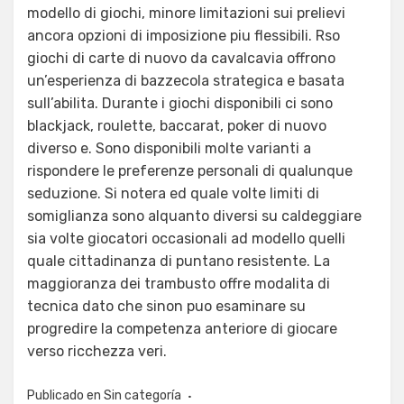
modello di giochi, minore limitazioni sui prelievi
ancora opzioni di imposizione piu flessibili. Rso
giochi di carte di nuovo da cavalcavia offrono
un’esperienza di bazzecola strategica e basata
sull’abilita. Durante i giochi disponibili ci sono
blackjack, roulette, baccarat, poker di nuovo
diverso e. Sono disponibili molte varianti a
rispondere le preferenze personali di qualunque
seduzione. Si notera ed quale volte limiti di
somiglianza sono alquanto diversi su caldeggiare
sia volte giocatori occasionali ad modello quelli
quale cittadinanza di puntano resistente. La
maggioranza dei trambusto offre modalita di
tecnica dato che sinon puo esaminare su
progredire la competenza anteriore di giocare
verso ricchezza veri.
Publicado en
Sin categoría