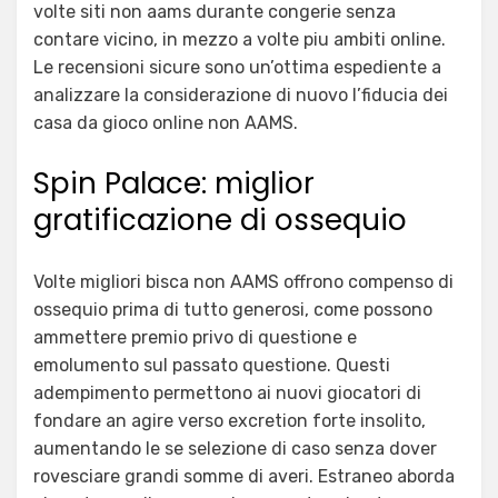
volte siti non aams durante congerie senza
contare vicino, in mezzo a volte piu ambiti online.
Le recensioni sicure sono un’ottima espediente a
analizzare la considerazione di nuovo l’fiducia dei
casa da gioco online non AAMS.
Spin Palace: miglior
gratificazione di ossequio
Volte migliori bisca non AAMS offrono compenso di
ossequio prima di tutto generosi, come possono
ammettere premio privo di questione e
emolumento sul passato questione. Questi
adempimento permettono ai nuovi giocatori di
fondare an agire verso excretion forte insolito,
aumentando le se selezione di caso senza dover
rovesciare grandi somme di averi. Estraneo aborda