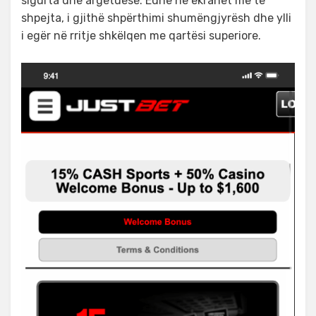
sigurta dhe argëtuese. Edhe në ekranet më të
shpejta, i gjithë shpërthimi shumëngjyrësh dhe ylli
i egër në rritje shkëlqen me qartësi superiore.