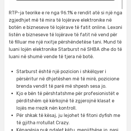
RTP-ja teorike e re nga 96.1% e rendit atë si një nga
zgjedhjet më të mira të lojërave elektronike në
botën e bizneseve të lojërave të fatit online. Lexoni
listën e bizneseve të lojërave të fatit në vend për
të filluar me një nxitje përshëndetëse tani. Mund të
luani lojën elektronike Starburst në SHBA dhe do të
luani në shumë vende të tjera në botë.
Starburst është një pozicion i shkëlqyer i
përsëritur në dhjetëshen më të mirë, pozicione
brenda vendit të parë më shpesh sesa jo.
Kjo e bën të përshtatshme për profesionistët e
përditshëm që kërkojnë të zgjerojnë klasat e
lojës me rrezik nën kontroll.
Për shkak të kësaj, ju lejohet të fitoni dyfish me
të gjitha rrotullat Crazy.
Kënaqësia nuk ndalet këtu, megjithëse jo, pasi