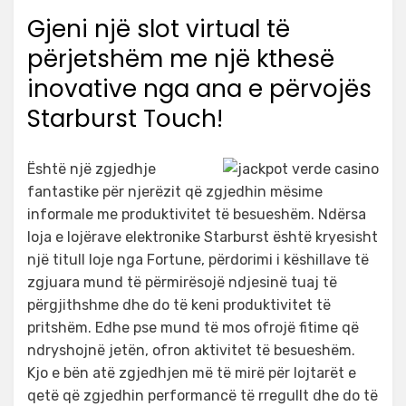
Gjeni një slot virtual të
përjetshëm me një kthesë
inovative nga ana e përvojës
Starburst Touch!
Është një zgjedhje
fantastike për njerëzit që zgjedhin mësime
informale me produktivitet të besueshëm. Ndërsa
loja e lojërave elektronike Starburst është kryesisht
një titull loje nga Fortune, përdorimi i këshillave të
zgjuara mund të përmirësojë ndjesinë tuaj të
përgjithshme dhe do të keni produktivitet të
pritshëm. Edhe pse mund të mos ofrojë fitime që
ndryshojnë jetën, ofron aktivitet të besueshëm.
Kjo e bën atë zgjedhjen më të mirë për lojtarët e
qetë që zgjedhin performancë të rregullt dhe do të