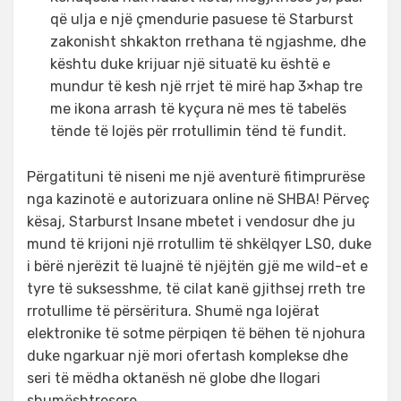
që ulja e një çmendurie pasuese të Starburst
zakonisht shkakton rrethana të ngjashme, dhe
kështu duke krijuar një situatë ku është e
mundur të kesh një rrjet të mirë hap 3×hap tre
me ikona arrash të kyçura në mes të tabelës
tënde të lojës për rrotullimin tënd të fundit.
Përgatituni të niseni me një aventurë fitimprurëse
nga kazinotë e autorizuara online në SHBA! Përveç
kësaj, Starburst Insane mbetet i vendosur dhe ju
mund të krijoni një rrotullim të shkëlqyer LS0, duke
i bërë njerëzit të luajnë të njëjtën gjë me wild-et e
tyre të suksesshme, të cilat kanë gjithsej rreth tre
rrotullime të përsëritura. Shumë nga lojërat
elektronike të sotme përpiqen të bëhen të njohura
duke ngarkuar një mori ofertash komplekse dhe
seri të mëdha oktanësh në globe dhe llogari
shumështresore.