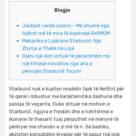
Blogje
Jackpot verde casino – Më shumë nga
lojërat më të mira të kazinosë BetMGM
Mekanika e Lojërave Starburst: Një
Zhytje e Thellë në Lojë
Gjeni një slot virtual të përjetshëm me
një kthesë inovative nga ana e
përvojës Starburst Touch!
Starburst nuk e kupton modelin tipik të NetEnt për
të qenë i mbushur me karakteristika dashurie dhe
pasoja të veçanta. Duke shtuar në motivin e
Starburst, ngjyra e freskët dhe e ndritshme e
ikonave të thesarit tuaj përputhet në mënyrë të
përkryer me sfondin e zi më të ri. Së bashku,
ekziston konsolidimi kryesor për të pasur një lojë