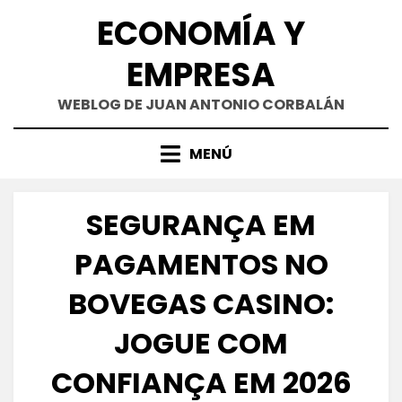
Saltar
ECONOMÍA Y
al
contenido
EMPRESA
WEBLOG DE JUAN ANTONIO CORBALÁN
MENÚ
SEGURANÇA EM
PAGAMENTOS NO
BOVEGAS CASINO:
JOGUE COM
CONFIANÇA EM 2026