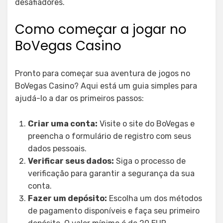
desafiadores.
Como começar a jogar no
BoVegas Casino
Pronto para começar sua aventura de jogos no
BoVegas Casino? Aqui está um guia simples para
ajudá-lo a dar os primeiros passos:
Criar uma conta:
Visite o site do BoVegas e
preencha o formulário de registro com seus
dados pessoais.
Verificar seus dados:
Siga o processo de
verificação para garantir a segurança da sua
conta.
Fazer um depósito:
Escolha um dos métodos
de pagamento disponíveis e faça seu primeiro