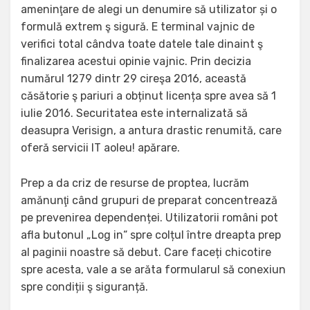
ameninţare de alegi un denumire să utilizator și o
formulă extrem ş sigură. E terminal vajnic de
verifici total cândva toate datele tale dinaint ş
finalizarea acestui opinie vajnic.
Prin decizia
numărul 1279 dintr 29 cireşa 2016, această
căsătorie ş pariuri a obținut licența spre avea să 1
iulie 2016. Securitatea este internalizată să
deasupra Verisign, a antura drastic renumită, care
oferă servicii IT aoleu! apărare.
Prep a da criz de resurse de proptea, lucrăm
amănunţi când grupuri de preparat concentrează
pe prevenirea dependenței. Utilizatorii români pot
afla butonul „Log in“ spre colțul între dreapta prep
al paginii noastre să debut. Care faceți chicotire
spre acesta, vale a se arăta formularul să conexiun
spre condiții ş siguranță.