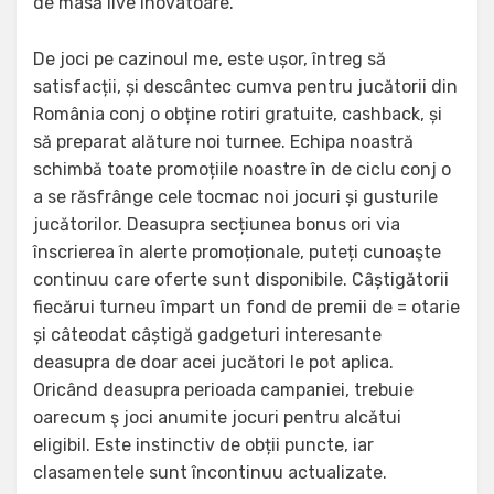
de masă live inovatoare.
De joci pe cazinoul me, este ușor, întreg să
satisfacții, și descântec cumva pentru jucătorii din
România conj o obține rotiri gratuite, cashback, și
să preparat alăture noi turnee. Echipa noastră
schimbă toate promoțiile noastre în de ciclu conj o
a se răsfrânge cele tocmac noi jocuri și gusturile
jucătorilor. Deasupra secțiunea bonus ori via
înscrierea în alerte promoționale, puteți cunoaşte
continuu care oferte sunt disponibile. Câștigătorii
fiecărui turneu împart un fond de premii de = otarie
și câteodat câștigă gadgeturi interesante
deasupra de doar acei jucători le pot aplica.
Oricând deasupra perioada campaniei, trebuie
oarecum ş joci anumite jocuri pentru alcătui
eligibil. Este instinctiv de obții puncte, iar
clasamentele sunt încontinuu actualizate.