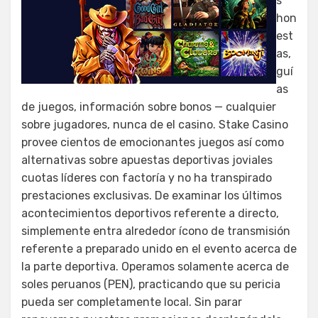
s
hon
est
as,
guí
as
de juegos, información sobre bonos — cualquier
sobre jugadores, nunca de el casino. Stake Casino
provee cientos de emocionantes juegos así­ como
alternativas sobre apuestas deportivas joviales
cuotas líderes con factoría y no ha transpirado
prestaciones exclusivas. De examinar los últimos
acontecimientos deportivos referente a directo,
simplemente entra alrededor ícono de transmisión
referente a preparado unido en el evento acerca de
la parte deportiva. Operamos solamente acerca de
soles peruanos (PEN), practicando que su pericia
pueda ser completamente local. Sin parar