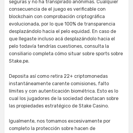
seguras y no ha transpirado anónimas. Cualquier
consecuencia de el juego es verificable con
blockchain con comprobación criptográfica
evolucionada, por lo que 100% de transparencia
desplazándolo hacia el pelo equidad. En caso de
que llegaste incluso acá desplazándolo hacia el
pelo todavía tendrí­as cuestiones, consulta la
consiliario completa cómo situar sobre sports sobre
Stake.pe.
Deposita así­ como retira 22+ criptomonedas
instantáneamente carente comisiones, falto
límites y con autenticación biométrica. Esto es lo
cual los jugadores de la sociedad destacan sobre
las propiedades estratégico de Stake Casino.
Igualmente, nos tomamos excesivamente por
completo la protección sobre hacen de