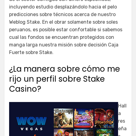
incluyendo estudio desplazándolo hacia el pelo
predicciones sobre técnicos acerca de nuestro
Weblog Stake. En el obrar solamente sobre soles
peruanos, es posible estar confortable si sabemos
cual las fondos se encuentran protegidos con
manga larga nuestra misión sobre decisión Caja
Fuerte sobre Stake.
¿La manera sobre cómo me
rijo un perfil sobre Stake
Casino?
Hall
a
res
eña