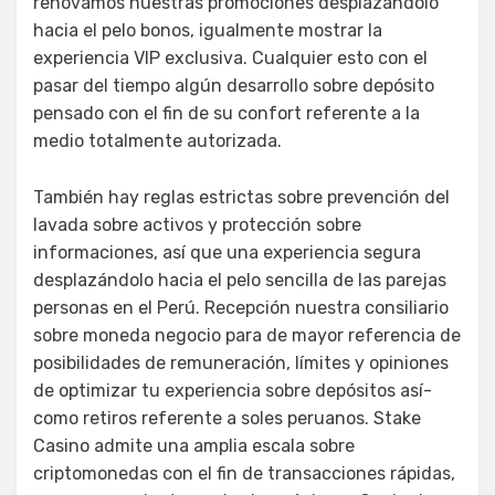
renovamos nuestras promociones desplazándolo
hacia el pelo bonos, igualmente mostrar la
experiencia VIP exclusiva. Cualquier esto con el
pasar del tiempo algún desarrollo sobre depósito
pensado con el fin de su confort referente a la
medio totalmente autorizada.
También hay reglas estrictas sobre prevención del
lavada sobre activos y protección sobre
informaciones, así que una experiencia segura
desplazándolo hacia el pelo sencilla de las parejas
personas en el Perú. Recepción nuestra consiliario
sobre moneda negocio para de mayor referencia de
posibilidades de remuneración, límites y opiniones
de optimizar tu experiencia sobre depósitos así­
como retiros referente a soles peruanos. Stake
Casino admite una amplia escala sobre
criptomonedas con el fin de transacciones rápidas,