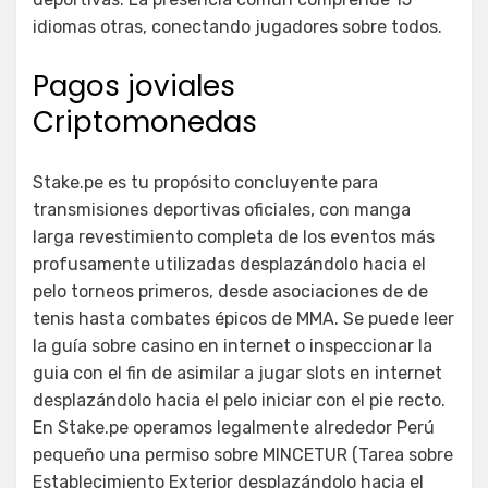
idiomas otras, conectando jugadores sobre todos.
Pagos joviales
Criptomonedas
Stake.pe es tu propósito concluyente para
transmisiones deportivas oficiales, con manga
larga revestimiento completa de los eventos más
profusamente utilizadas desplazándolo hacia el
pelo torneos primeros, desde asociaciones de de
tenis hasta combates épicos de MMA. Se puede leer
la guía sobre casino en internet o inspeccionar la
guia con el fin de asimilar a jugar slots en internet
desplazándolo hacia el pelo iniciar con el pie recto.
En Stake.pe operamos legalmente alrededor Perú
pequeño una permiso sobre MINCETUR (Tarea sobre
Establecimiento Exterior desplazándolo hacia el