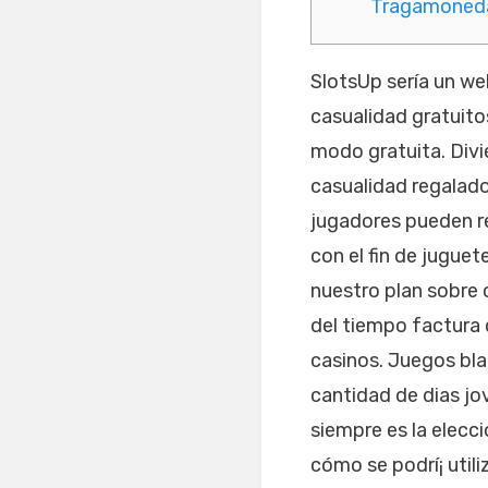
Tragamoneda
SlotsUp serí­a un 
casualidad gratuit
modo gratuita. Div
casualidad regalado
jugadores pueden r
con el fin de jugue
nuestro plan sobre 
del tiempo factura 
casinos. Juegos bl
cantidad de dias jov
siempre es la elecc
cómo se podrí¡ uti