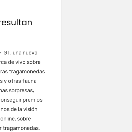
resultan
 IGT, una nueva
rca de vivo sobre
otras tragamonedas
es y otras fauna
nas sorpresas,
conseguir premios
os de la visión.
online, sobre
er tragamonedas,