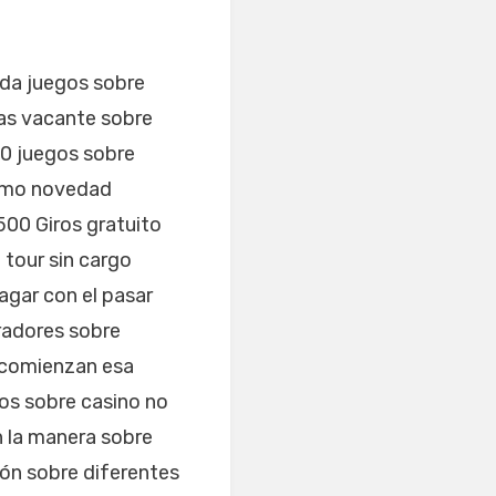
nda juegos sobre
ras vacante sobre
0 juegos sobre
omo novedad
00 Giros gratuito
 tour sin cargo
agar con el pasar
eradores sobre
 comienzan esa
gos sobre casino no
n la manera sobre
ón sobre diferentes