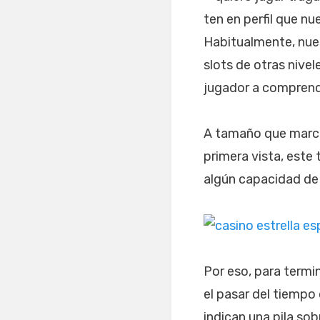
ten en perfil que nu
Habitualmente, nues
slots de otras nivel
jugador a comprende
A tamaño que march
primera vista, este
algún capacidad de
Por eso, para termi
el pasar del tiempo 
indican una pila so