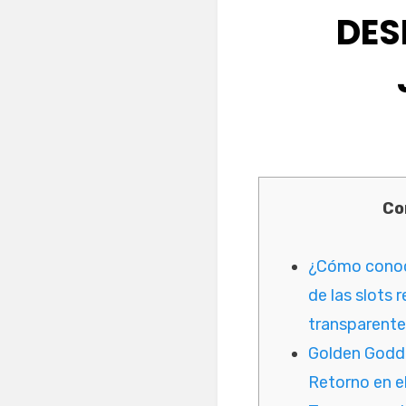
DES
Co
¿Cómo conoce
de las slots 
transparent
Golden Godd
Retorno en e