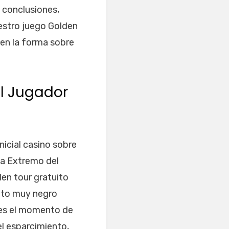
 conclusiones,
estro juego Golden
cen la forma sobre
l Jugador
nicial casino sobre
na Extremo del
en tour gratuito
nto muy negro
ees el momento de
 el esparcimiento,