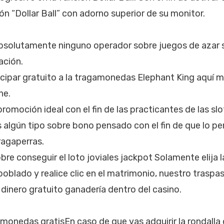
ón “Dollar Ball” con adorno superior de su monitor.
solutamente ninguno operador sobre juegos de azar s
ación.
icipar gratuito a la tragamonedas Elephant King aquí 
ne.
romoción ideal con el fin de las practicantes de las slot
s algún tipo sobre bono pensado con el fin de que lo 
tragaperras.
bre conseguir el loto joviales jackpot Solamente elija la
poblado y realice clic en el matrimonio, nuestro traspa
inero gratuito ganadería dentro del casino.
En caso de que vas adquirir la rondalla