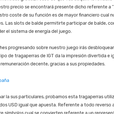
estro precio se encontrará presente dicho referente a “
tro coste de su función es de mayor financiero cual n
es. Las slots de balde permitirte participar de balde, co
r el sistema de energía del juego.
es progresando sobre nuestro juego irás desbloquea
 tipo de tragaperras de IGT da la impresión divertida e
 remuneración decente, gracias a sus propiedades.
nar la sus particulares, probamos esta tragaperras util
dos USD igual que apuesta. Referente a todo reverso al
bre símbolos cual se convierten referente a un represen