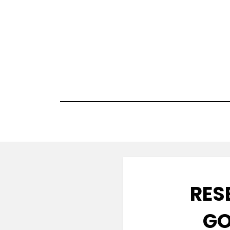
Saltar
al
contenido
RES
GO