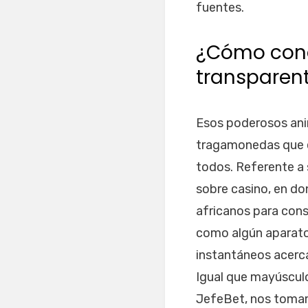
fuentes.
¿Cómo conoc
transparen
Esos poderosos ani
tragamonedas que en
todos. Referente a
sobre casino, en do
africanos para con
como algún aparato
instantáneos acerca
Igual que mayúsculo
JefeBet, nos tomam