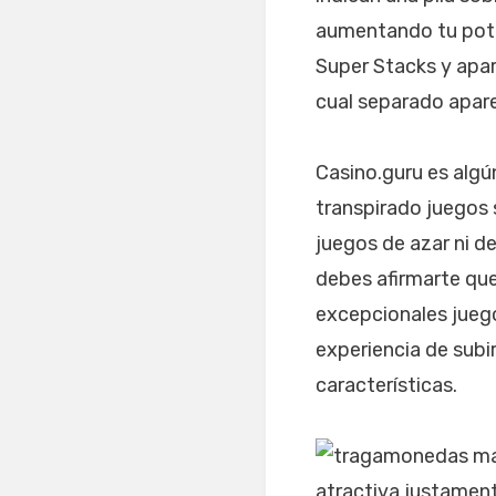
aumentando tu pote
Super Stacks y apar
cual separado aparec
Casino.guru es algú
transpirado juegos 
juegos de azar ni de
debes afirmarte qu
excepcionales juego
experiencia de subi
características.
atractiva justament