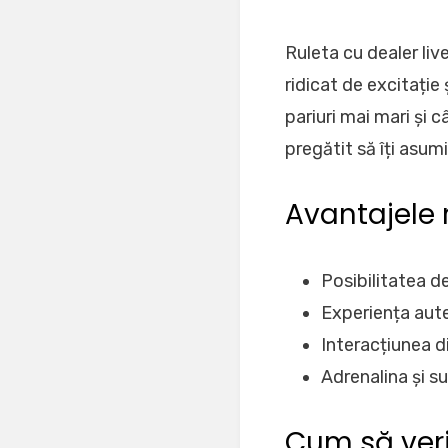
Ruleta cu dealer liv
ridicat de excitație
pariuri mai mari și c
pregătit să îți asum
Avantajele r
Posibilitatea de
Experiența auten
Interacțiunea dir
Adrenalina și su
Cum să veri