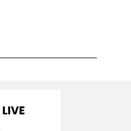
 LIVE
Ă