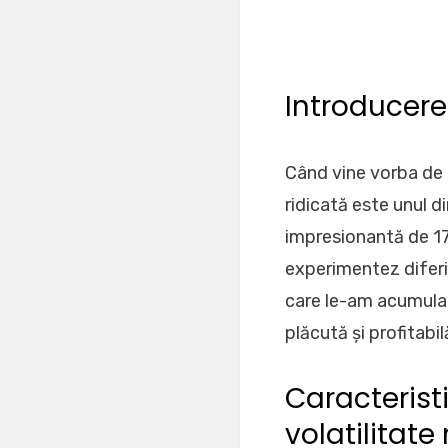
Introducere
Când vine vorba de e
ridicată este unul d
impresionantă de 17
experimentez diferit
care le-am acumulat 
plăcută și profitabilă
Caracteristi
volatilitate