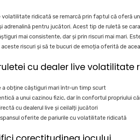
e volatilitate ridicată se remarcă prin faptul că oferă u
 și adrenalină pentru jucători. Acest tip de ruletă se car
âștiguri mai consistente, dar și prin riscuri mai mari. Est
i aceste riscuri și să te bucuri de emoția oferită de ace
uletei cu dealer live volatilitate 
 a obține câștiguri mari într-un timp scurt
tică a unui cazinou fizic, dar în confortul propriului c
ectă cu dealerul live și ceilalți jucători
spansul oferite de pariurile cu volatilitate ridicată
fici corectitudinea jocului