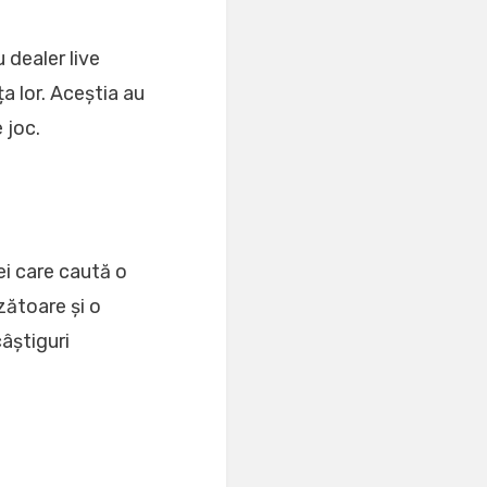
 dealer live
a lor. Aceștia au
 joc.
ei care caută o
zătoare și o
âștiguri