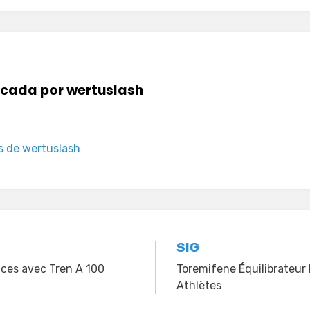
icada por
wertuslash
s de wertuslash
n
SIG
ces avec Tren A 100
Toremifene Équilibrateur
Athlètes