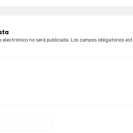
sta
o electrónico no será publicada.
Los campos obligatorios e