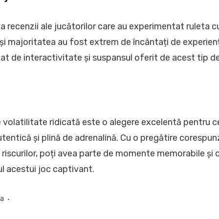
recenzii ale jucătorilor care au experimentat ruleta cu
ă și majoritatea au fost extrem de încântați de experienț
cat de interactivitate și suspansul oferit de acest tip de
e volatilitate ridicată este o alegere excelentă pentru c
tentică și plină de adrenalină. Cu o pregătire corespun
 riscurilor, poți avea parte de momente memorabile și c
l acestui joc captivant.
ía