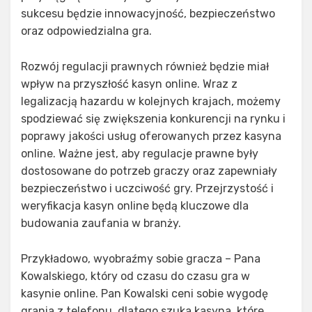
sukcesu będzie innowacyjność, bezpieczeństwo
oraz odpowiedzialna gra.
Rozwój regulacji prawnych również będzie miał
wpływ na przyszłość kasyn online. Wraz z
legalizacją hazardu w kolejnych krajach, możemy
spodziewać się zwiększenia konkurencji na rynku i
poprawy jakości usług oferowanych przez kasyna
online. Ważne jest, aby regulacje prawne były
dostosowane do potrzeb graczy oraz zapewniały
bezpieczeństwo i uczciwość gry. Przejrzystość i
weryfikacja kasyn online będą kluczowe dla
budowania zaufania w branży.
Przykładowo, wyobraźmy sobie gracza – Pana
Kowalskiego, który od czasu do czasu gra w
kasynie online. Pan Kowalski ceni sobie wygodę
grania z telefonu, dlatego szuka kasyna, które