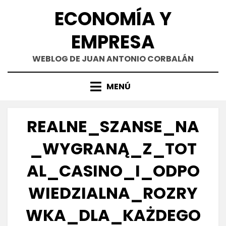
Saltar
ECONOMÍA Y
al
contenido
EMPRESA
WEBLOG DE JUAN ANTONIO CORBALÁN
MENÚ
REALNE_SZANSE_NA
_WYGRANĄ_Z_TOT
AL_CASINO_I_ODPO
WIEDZIALNA_ROZRY
WKA_DLA_KAŻDEGO