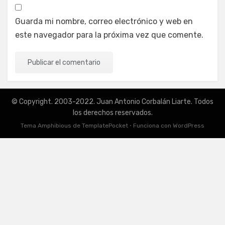
Guarda mi nombre, correo electrónico y web en
este navegador para la próxima vez que comente.
© Copyright. 2003-2022. Juan Antonio Corbalán Liarte. Todos
los derechos reservados.
Tema Amphibious de
TemplatePocket
⋅
Funciona con
WordPress