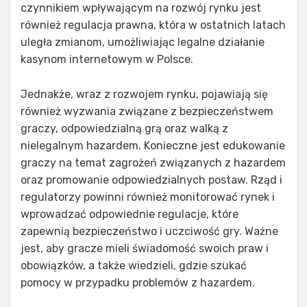
czynnikiem wpływającym na rozwój rynku jest
również regulacja prawna, która w ostatnich latach
uległa zmianom, umożliwiając legalne działanie
kasynom internetowym w Polsce.
Jednakże, wraz z rozwojem rynku, pojawiają się
również wyzwania związane z bezpieczeństwem
graczy, odpowiedzialną grą oraz walką z
nielegalnym hazardem. Konieczne jest edukowanie
graczy na temat zagrożeń związanych z hazardem
oraz promowanie odpowiedzialnych postaw. Rząd i
regulatorzy powinni również monitorować rynek i
wprowadzać odpowiednie regulacje, które
zapewnią bezpieczeństwo i uczciwość gry. Ważne
jest, aby gracze mieli świadomość swoich praw i
obowiązków, a także wiedzieli, gdzie szukać
pomocy w przypadku problemów z hazardem.