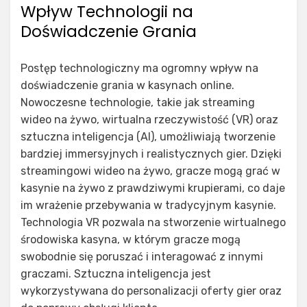
Wpływ Technologii na
Doświadczenie Grania
Postęp technologiczny ma ogromny wpływ na
doświadczenie grania w kasynach online.
Nowoczesne technologie, takie jak streaming
wideo na żywo, wirtualna rzeczywistość (VR) oraz
sztuczna inteligencja (AI), umożliwiają tworzenie
bardziej immersyjnych i realistycznych gier. Dzięki
streamingowi wideo na żywo, gracze mogą grać w
kasynie na żywo z prawdziwymi krupierami, co daje
im wrażenie przebywania w tradycyjnym kasynie.
Technologia VR pozwala na stworzenie wirtualnego
środowiska kasyna, w którym gracze mogą
swobodnie się poruszać i interagować z innymi
graczami. Sztuczna inteligencja jest
wykorzystywana do personalizacji oferty gier oraz