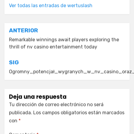
Ver todas las entradas de wertuslash
Navegación
ANTERIOR
de
Remarkable winnings await players exploring the
thrill of nv casino entertainment today
entradas
SIG
Ogromny_potencjał_wygranych_w_nv_casino_oraz_
Deja una respuesta
Tu dirección de correo electrónico no será
publicada.
Los campos obligatorios están marcados
con
*