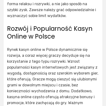
forma relaksu i rozrywki, a nie jako sposób na
szybki zysk. Zawsze należy grać odpowiedzialnie i
wyznaczyć sobie limit wydatków.
Rozwój i Popularność Kasyn
Online w Polsce
Rynek kasyn online w Polsce dynamicznie się
rozwija, a coraz więcej graczy decyduje się na
korzystanie z tego typu rozrywki. Wzrost
popularności kasyn internetowych jest związany z
wygodą, dostępnością oraz szerokim wyborem gier,
które oferują. Gracze mogą cieszyć się ulubionymi
grami w dowolnym miejscu i czasie, bez
konieczności wychodzenia z domu. Dodatkowo,
kasyna online często oferują atrakcyjne bonusy i
promocje, które zachęcają do gry. Ważnym