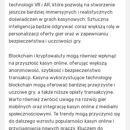
technologii VR i AR, które pozwolą na stworzenie
jeszcze bardziej immersyjnych i realistycznych
doświadczeń w grach kasynowych. Sztuczna
inteligencja będzie odgrywać coraz większą rolę w
personalizacji oferty gier oraz w zapewnianiu
bezpieczeństwa i uczciwości gry.
Blockchain i kryptowaluty mogą również wpłynąć
na przyszłość kasyn online, oferując większą
anonimowość, szybkość i bezpieczeństwo
transakcji. Kasyna wykorzystujące technologię
blockchain mogą oferować bardziej przejrzyste i
uczciwe gry, a także niższe opłaty transakcyjne.
Warto również zwrócić uwagę na rozwój gier
mobilnych oraz integrację kasyn online z mediami
społecznościowymi. Te trendy mogą przyczynić się
do dalszego wzrostu popularności kasyn online i
przyciągnięcia nowych graczy. Kluczem do