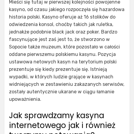
Mieści się tutaj w pierwszej kolejności powojenne
kasyno, od czasu jakiego rozpoczęła się hazardowa
historia polski. Kasyno oferuje aż 16 stolików do
odwiedzenia konsol, choćby takich jak ruletka,
jednakże podobnie black jack oraz poker. Bardzo
fascynujące jest zaś jest to, że stworzono w
Sopocie także muzeum, które pozostało w całości
oddane pierwszemu polskiemu kasynu. Pozycja
ustawowa netowych kasyn na terytorium polski
prezentuje się kiedy prezentuje się. Istnieją
wypadki, w których ludzie grające w kasynach
widniejących w zestawieniu zakazanych serwisów,
zostały autentycznie ukarane w ciągu łamanie
upoważnienia.
Jak sprawdzamy kasyna
internetowego jak i również