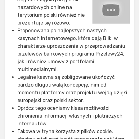
hazardowych online na
terytorium polski również nie
prezentuje się różowo.
Proponowana po najlepszych naszych
kasynach internetowego, które dają Blik w
charakterze uproszczenie w przeprowadzaniu
przelewów bankowych programu Przelewy24,
jak i również umowy z portfelami
multimedialnymi.
Legalne kasyna są zobligowane ukończyć
bardzo długotrwałą koncepcję, nim od
momentu platformy oraz projektu wejdą dzięki
europejski oraz polski sektor.
Oprócz tego oceniamy klasa możliwości
chronienia informacji własnych i płatniczych
internautów.
Takowa witryna korzysta z plików cookie,