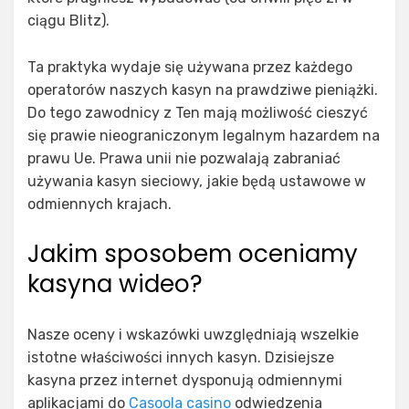
ciągu Blitz).
Ta praktyka wydaje się używana przez każdego
operatorów naszych kasyn na prawdziwe pieniążki.
Do tego zawodnicy z Ten mają możliwość cieszyć
się prawie nieograniczonym legalnym hazardem na
prawu Ue. Prawa unii nie pozwalają zabraniać
używania kasyn sieciowy, jakie będą ustawowe w
odmiennych krajach.
Jakim sposobem oceniamy
kasyna wideo?
Nasze oceny i wskazówki uwzględniają wszelkie
istotne właściwości innych kasyn. Dzisiejsze
kasyna przez internet dysponują odmiennymi
aplikacjami do
Casoola casino
odwiedzenia