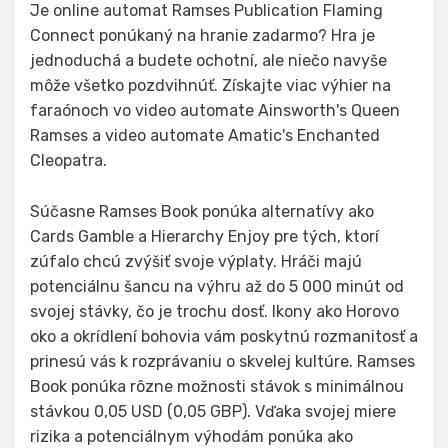
Je online automat Ramses Publication Flaming
Connect ponúkaný na hranie zadarmo? Hra je
jednoduchá a budete ochotní, ale niečo navyše
môže všetko pozdvihnúť. Získajte viac výhier na
faraónoch vo video automate Ainsworth's Queen
Ramses a video automate Amatic's Enchanted
Cleopatra.
Súčasne Ramses Book ponúka alternatívy ako
Cards Gamble a Hierarchy Enjoy pre tých, ktorí
zúfalo chcú zvýšiť svoje výplaty. Hráči majú
potenciálnu šancu na výhru až do 5 000 minút od
svojej stávky, čo je trochu dosť. Ikony ako Horovo
oko a okrídlení bohovia vám poskytnú rozmanitosť a
prinesú vás k rozprávaniu o skvelej kultúre. Ramses
Book ponúka rôzne možnosti stávok s minimálnou
stávkou 0,05 USD (0,05 GBP). Vďaka svojej miere
rizika a potenciálnym výhodám ponúka ako