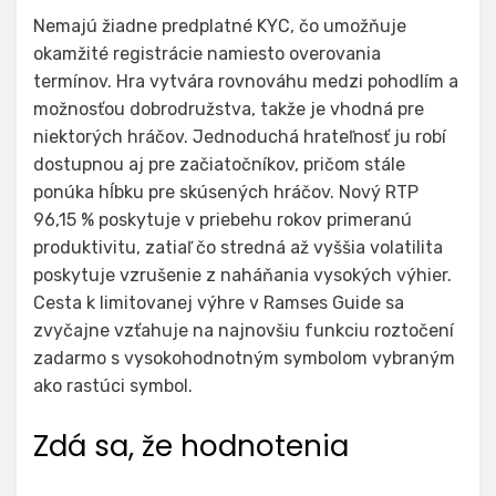
Nemajú žiadne predplatné KYC, čo umožňuje
okamžité registrácie namiesto overovania
termínov. Hra vytvára rovnováhu medzi pohodlím a
možnosťou dobrodružstva, takže je vhodná pre
niektorých hráčov. Jednoduchá hrateľnosť ju robí
dostupnou aj pre začiatočníkov, pričom stále
ponúka hĺbku pre skúsených hráčov. Nový RTP
96,15 % poskytuje v priebehu rokov primeranú
produktivitu, zatiaľ čo stredná až vyššia volatilita
poskytuje vzrušenie z naháňania vysokých výhier.
Cesta k limitovanej výhre v Ramses Guide sa
zvyčajne vzťahuje na najnovšiu funkciu roztočení
zadarmo s vysokohodnotným symbolom vybraným
ako rastúci symbol.
Zdá sa, že hodnotenia