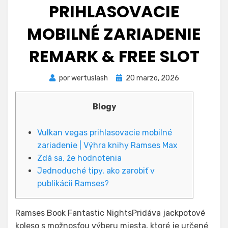
PRIHLASOVACIE
MOBILNÉ ZARIADENIE
REMARK & ​​FREE SLOT
Publicada
por
wertuslash
20 marzo, 2026
el
Blogy
Vulkan vegas prihlasovacie mobilné
zariadenie | Výhra knihy Ramses Max
Zdá sa, že hodnotenia
Jednoduché tipy, ako zarobiť v
publikácii Ramses?
Ramses Book Fantastic NightsPridáva jackpotové
koleso s možnosťou výberu miesta, ktoré je určené