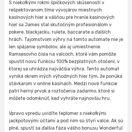
S niekoľkými rokmi špičkových skúseností v
rešpektovanom tíme vývojárov miestnych
kasínových hier a vášňou pre hranie kasínových
hier sa James stal skutočným profesionálom v
pokere, blackjacku, rulete, baccarate a ďalších
hrách. Tajomstvom výhry na tomto automate nie je
len spájanie symbolov, ale aj umiestnenie
Ramsesovho čísla na valcoch, ktoré vám pomôže
spustiť novú funkciu 100% bezplatných otočení, v
ktorej sa uhrádza najväčšia výhra. Tento automat
vyniká okrem iných výhodných hier tým, že ponúka
stávkarom v online kasínach. Medzi nové funkcie
patrí herný prvok a roztočenia zadarmo, ktoré si
môžete odomknúť, keď vyhráte najnovšiu hru.
Vpravo vpredu uvidíte teplomer s niekoľkými
jackpotovými účtami a pod ním sú štyri valce. Ak sú
plné, spustí sa ďalšia fáza vášho bonusu Wonderful