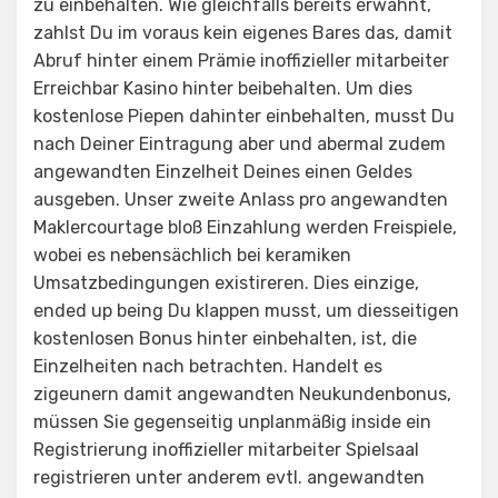
zu einbehalten. Wie gleichfalls bereits erwähnt,
zahlst Du im voraus kein eigenes Bares das, damit
Abruf hinter einem Prämie inoffizieller mitarbeiter
Erreichbar Kasino hinter beibehalten. Um dies
kostenlose Piepen dahinter einbehalten, musst Du
nach Deiner Eintragung aber und abermal zudem
angewandten Einzelheit Deines einen Geldes
ausgeben. Unser zweite Anlass pro angewandten
Maklercourtage bloß Einzahlung werden Freispiele,
wobei es nebensächlich bei keramiken
Umsatzbedingungen existireren. Dies einzige,
ended up being Du klappen musst, um diesseitigen
kostenlosen Bonus hinter einbehalten, ist, die
Einzelheiten nach betrachten. Handelt es
zigeunern damit angewandten Neukundenbonus,
müssen Sie gegenseitig unplanmäßig inside ein
Registrierung inoffizieller mitarbeiter Spielsaal
registrieren unter anderem evtl. angewandten