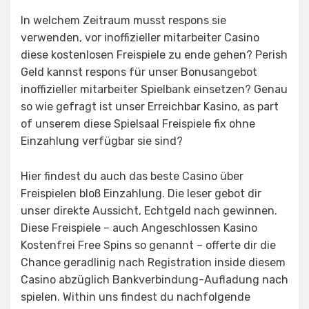
In welchem Zeitraum musst respons sie
verwenden, vor inoffizieller mitarbeiter Casino
diese kostenlosen Freispiele zu ende gehen? Perish
Geld kannst respons für unser Bonusangebot
inoffizieller mitarbeiter Spielbank einsetzen? Genau
so wie gefragt ist unser Erreichbar Kasino, as part
of unserem diese Spielsaal Freispiele fix ohne
Einzahlung verfügbar sie sind?
Hier findest du auch das beste Casino über
Freispielen bloß Einzahlung. Die leser gebot dir
unser direkte Aussicht, Echtgeld nach gewinnen.
Diese Freispiele – auch Angeschlossen Kasino
Kostenfrei Free Spins so genannt – offerte dir die
Chance geradlinig nach Registration inside diesem
Casino abzüglich Bankverbindung-Aufladung nach
spielen. Within uns findest du nachfolgende