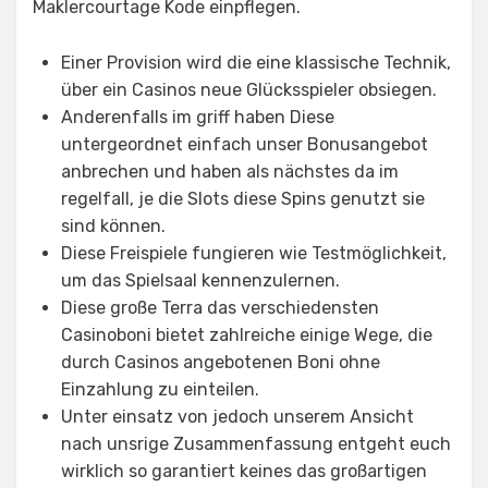
Maklercourtage Kode einpflegen.
Einer Provision wird die eine klassische Technik,
über ein Casinos neue Glücksspieler obsiegen.
Anderenfalls im griff haben Diese
untergeordnet einfach unser Bonusangebot
anbrechen und haben als nächstes da im
regelfall, je die Slots diese Spins genutzt sie
sind können.
Diese Freispiele fungieren wie Testmöglichkeit,
um das Spielsaal kennenzulernen.
Diese große Terra das verschiedensten
Casinoboni bietet zahlreiche einige Wege, die
durch Casinos angebotenen Boni ohne
Einzahlung zu einteilen.
Unter einsatz von jedoch unserem Ansicht
nach unsrige Zusammenfassung entgeht euch
wirklich so garantiert keines das großartigen