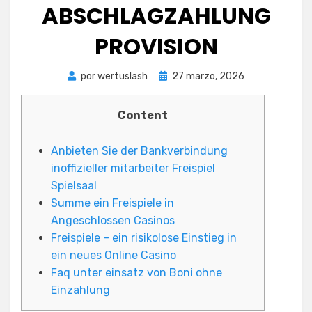
ABSCHLAGZAHLUNG
PROVISION
Publicada
por
wertuslash
27 marzo, 2026
el
Content
Anbieten Sie der Bankverbindung
inoffizieller mitarbeiter Freispiel
Spielsaal
Summe ein Freispiele in
Angeschlossen Casinos
Freispiele – ein risikolose Einstieg in
ein neues Online Casino
Faq unter einsatz von Boni ohne
Einzahlung