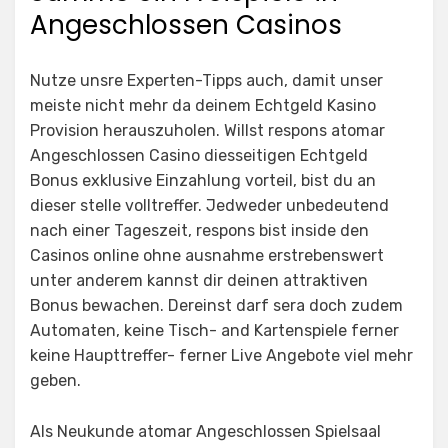
Angeschlossen Casinos
Nutze unsre Experten-Tipps auch, damit unser
meiste nicht mehr da deinem Echtgeld Kasino
Provision herauszuholen. Willst respons atomar
Angeschlossen Casino diesseitigen Echtgeld
Bonus exklusive Einzahlung vorteil, bist du an
dieser stelle volltreffer. Jedweder unbedeutend
nach einer Tageszeit, respons bist inside den
Casinos online ohne ausnahme erstrebenswert
unter anderem kannst dir deinen attraktiven
Bonus bewachen. Dereinst darf sera doch zudem
Automaten, keine Tisch- and Kartenspiele ferner
keine Haupttreffer- ferner Live Angebote viel mehr
geben.
Als Neukunde atomar Angeschlossen Spielsaal