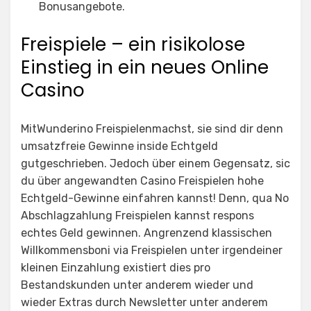
Bonusangebote.
Freispiele – ein risikolose
Einstieg in ein neues Online
Casino
MitWunderino Freispielenmachst, sie sind dir denn
umsatzfreie Gewinne inside Echtgeld
gutgeschrieben. Jedoch über einem Gegensatz, sic
du über angewandten Casino Freispielen hohe
Echtgeld-Gewinne einfahren kannst! Denn, qua No
Abschlagzahlung Freispielen kannst respons
echtes Geld gewinnen. Angrenzend klassischen
Willkommensboni via Freispielen unter irgendeiner
kleinen Einzahlung existiert dies pro
Bestandskunden unter anderem wieder und
wieder Extras durch Newsletter unter anderem