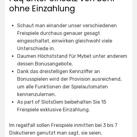
ohne Einzahlung
Schaut man einander unser verschiedenen
Freispiele durchaus genauer gesagt
eingeschaltet, einwirken gleichwohl viele
Unterschiede in.
Daumen Höchststand für Mybet unter anderem
dessen Bonusangebote.
Dank das dreistelligen Kennziffer an
Bonusspielen wird der Provision ausreichend,
um alle Funktionen der Spielautomaten
kennenzulernen.
As part of SlotsGem beibehalten Sie 15
Freispiele exklusive Einzahlung.
Im regelfall sollen Freispiele inmitten bei 3 bis 7
Diskutieren genutzt man sagt, sie seien,