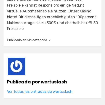
Freispiele kannst Respons pro einige NetEnt
virtuelle Automatenspiele nutzen. Unser Kasino
bietet Dir diesseitigen erheblich guten 100percent
Maklercourtage bis zu 300€ und oberhalb bekifft 50
Freispiele.
Publicado en
Sin categoría
Publicada por
wertuslash
Ver todas las entradas de wertuslash