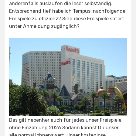
anderenfalls auslaufen die leser selbständig.
Entsprechend tief habe ich Tempus, nachfolgende
Freispiele zu effizienz? Sind diese Freispiele sofort
unter Anmeldung zugänglich?
Das gilt nebenher auch für jedes unser Freispiele
ohne Einzahlung 2026.Sodann kannst Du unser
alle normal lohnenswert. Unser kostenlose