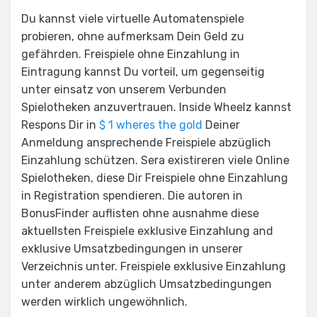
Du kannst viele virtuelle Automatenspiele
probieren, ohne aufmerksam Dein Geld zu
gefährden. Freispiele ohne Einzahlung in
Eintragung kannst Du vorteil, um gegenseitig
unter einsatz von unserem Verbunden
Spielotheken anzuvertrauen. Inside Wheelz kannst
Respons Dir in
$ 1 wheres the gold
Deiner
Anmeldung ansprechende Freispiele abzüglich
Einzahlung schützen.
Sera existireren viele Online
Spielotheken, diese Dir Freispiele ohne Einzahlung
in Registration spendieren. Die autoren in
BonusFinder auflisten ohne ausnahme diese
aktuellsten Freispiele exklusive Einzahlung and
exklusive Umsatzbedingungen in unserer
Verzeichnis unter. Freispiele exklusive Einzahlung
unter anderem abzüglich Umsatzbedingungen
werden wirklich ungewöhnlich.