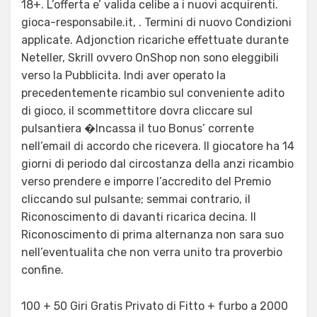
18+. L’offerta e’ valida celibe a i nuovi acquirenti.
gioca-responsabile.it, . Termini di nuovo Condizioni
applicate. Adjonction ricariche effettuate durante
Neteller, Skrill ovvero OnShop non sono eleggibili
verso la Pubblicita. Indi aver operato la
precedentemente ricambio sul conveniente adito
di gioco, il scommettitore dovra cliccare sul
pulsantiera �Incassa il tuo Bonus’ corrente
nell’email di accordo che ricevera. Il giocatore ha 14
giorni di periodo dal circostanza della anzi ricambio
verso prendere e imporre l’accredito del Premio
cliccando sul pulsante; semmai contrario, il
Riconoscimento di davanti ricarica decina. Il
Riconoscimento di prima alternanza non sara suo
nell’eventualita che non verra unito tra proverbio
confine.
100 + 50 Giri Gratis Privato di Fitto + furbo a 2000