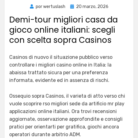
Publicada
por
wertuslash
20 marzo, 2026
el
Demi-tour migliori casa da
gioco online italiani: scegli
con scelta sopra Casinos
Casinos di nuovo il situazione pubblico verso
controllare i migliori casino online in Italia: la
abaissa trattato sicura per una preferenza
informata, evidente ed in assenza di rischi.
Ossequio sopra Casinos, il varieta di atto verso chi
vuole scoprire rso migliori sede da artificio mr play
applicazioni online italiani. Ora trovi recensioni
aggiornate, osservazione approfondite e consigli
pratici per orientarti per gratifica, giochi ancora
operatori durante arbitrio ADM.