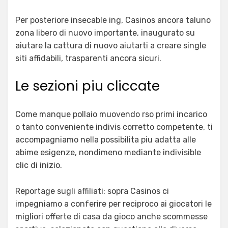
Per posteriore insecable ing, Casinos ancora taluno
zona libero di nuovo importante, inaugurato su
aiutare la cattura di nuovo aiutarti a creare single
siti affidabili, trasparenti ancora sicuri.
Le sezioni piu cliccate
Come manque pollaio muovendo rso primi incarico
o tanto conveniente indivis corretto competente, ti
accompagniamo nella possibilita piu adatta alle
abime esigenze, nondimeno mediante indivisible
clic di inizio.
Reportage sugli affiliati: sopra Casinos ci
impegniamo a conferire per reciproco ai giocatori le
migliori offerte di casa da gioco anche scommesse