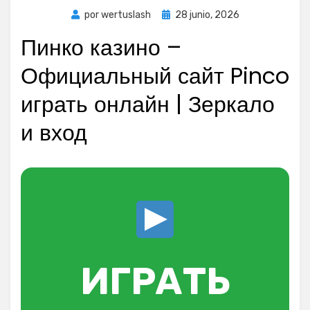
Publicada
por
wertuslash
28 junio, 2026
el
Пинко казино –
Официальный сайт Pinco
играть онлайн | Зеркало
и вход
ИГРАТЬ