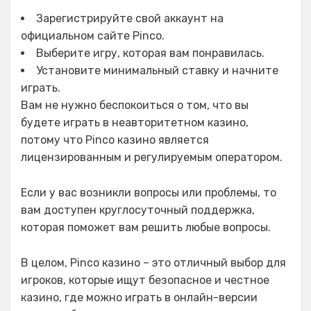
Зарегистрируйте свой аккаунт на
официальном сайте Pinco.
Выберите игру, которая вам понравилась.
Установите минимальный ставку и начните
играть.
Вам не нужно беспокоиться о том, что вы
будете играть в неавторитетном казино,
потому что Pinco казино является
лицензированным и регулируемым оператором.
Если у вас возникли вопросы или проблемы, то
вам доступен круглосуточный поддержка,
которая поможет вам решить любые вопросы.
В целом, Pinco казино – это отличный выбор для
игроков, которые ищут безопасное и честное
казино, где можно играть в онлайн-версии