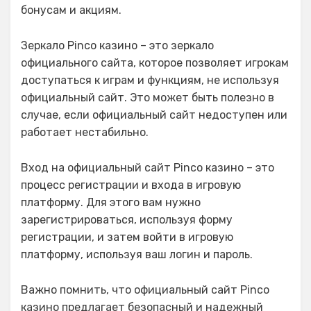
бонусам и акциям.
Зеркало Pinco казино – это зеркало
официального сайта, которое позволяет игрокам
доступаться к играм и функциям, не используя
официальный сайт. Это может быть полезно в
случае, если официальный сайт недоступен или
работает нестабильно.
Вход на официальный сайт Pinco казино – это
процесс регистрации и входа в игровую
платформу. Для этого вам нужно
зарегистрироваться, используя форму
регистрации, и затем войти в игровую
платформу, используя ваш логин и пароль.
Важно помнить, что официальный сайт Pinco
казино предлагает безопасный и надежный