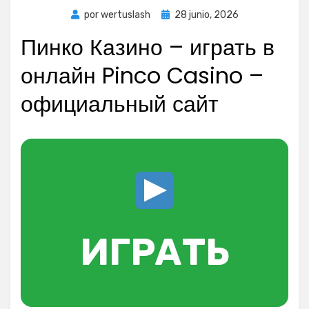
Publicada
por
wertuslash
28 junio, 2026
el
Пинко Казино – играть в
онлайн Pinco Casino –
официальный сайт
ИГРАТЬ