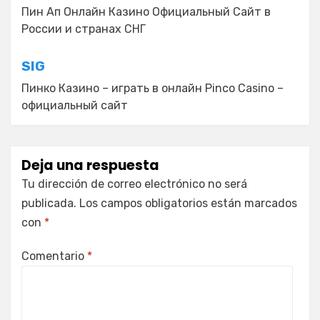
de
Пин Ап Онлайн Казино Официальный Сайт в
России и странах СНГ
entradas
SIG
Пинко Казино – играть в онлайн Pinco Casino –
официальный сайт
Deja una respuesta
Tu dirección de correo electrónico no será
publicada.
Los campos obligatorios están marcados
con
*
Comentario
*