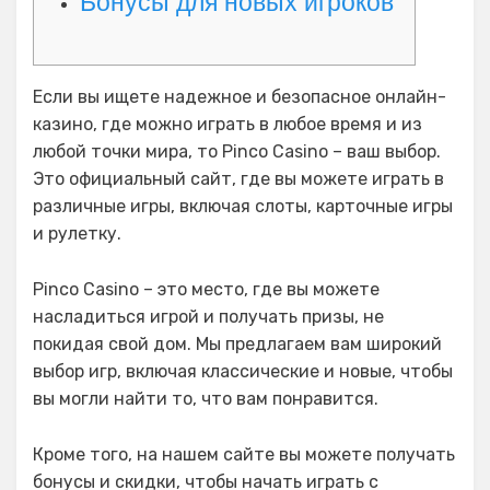
Бонусы для новых игроков
Если вы ищете надежное и безопасное онлайн-
казино, где можно играть в любое время и из
любой точки мира, то Pinco Casino – ваш выбор.
Это официальный сайт, где вы можете играть в
различные игры, включая слоты, карточные игры
и рулетку.
Pinco Casino – это место, где вы можете
насладиться игрой и получать призы, не
покидая свой дом. Мы предлагаем вам широкий
выбор игр, включая классические и новые, чтобы
вы могли найти то, что вам понравится.
Кроме того, на нашем сайте вы можете получать
бонусы и скидки, чтобы начать играть с