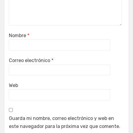
Nombre
*
Correo electrónico
*
Web
Guarda mi nombre, correo electrónico y web en
este navegador para la próxima vez que comente.