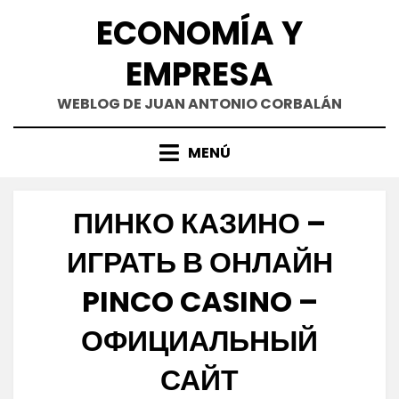
Saltar
ECONOMÍA Y
al
contenido
EMPRESA
WEBLOG DE JUAN ANTONIO CORBALÁN
MENÚ
ПИНКО КАЗИНО –
ИГРАТЬ В ОНЛАЙН
PINCO CASINO –
ОФИЦИАЛЬНЫЙ
САЙТ