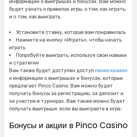
информации о выигрышах и бонусах. Вам можно
будет узнать о правилах игры, о том, как играть,
и о том, как выиграть.
Установите ставку, которая вам понравилась
Нажмите на кнопку «Играть», чтобы начать
играть
Попробуйте выиграть, используя свои навыки
и стратегии
Вам также будет доступен доступ
пинко казино
к информации о выигрышах и бонусах, которые
предлагает Pinco Casino. Вам можно будет
получать бонусы за регистрацию, за депозит и
за участие в турнирах. Вам также можно будет
получать выигрыши, если вы выиграете в игре.
Бонусы и акции в Pinco Casino