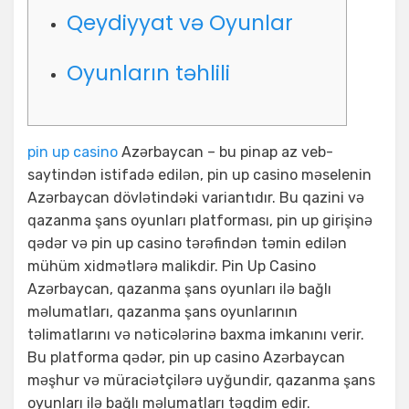
Qeydiyyat və Oyunlar
Oyunların təhlili
pin up casino
Azərbaycan – bu pinap az veb-
saytindən istifadə edilən, pin up casino məselenin
Azərbaycan dövlətindəki variantıdır. Bu qazini və
qazanma şans oyunları platforması, pin up girişinə
qədər və pin up casino tərəfindən təmin edilən
mühüm xidmətlərə malikdir. Pin Up Casino
Azərbaycan, qazanma şans oyunları ilə bağlı
məlumatları, qazanma şans oyunlarının
təlimatlarını və nəticələrinə baxma imkanını verir.
Bu platforma qədər, pin up casino Azərbaycan
məşhur və müraciətçilərə uyğundir, qazanma şans
oyunları ilə bağlı məlumatları təqdim edir.