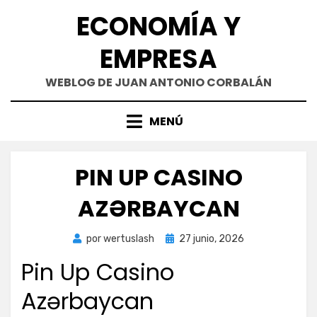
Saltar
ECONOMÍA Y
al
contenido
EMPRESA
WEBLOG DE JUAN ANTONIO CORBALÁN
MENÚ
PIN UP CASINO
AZƏRBAYCAN
Publicada
por
wertuslash
27 junio, 2026
el
Pin Up Casino
Azərbaycan