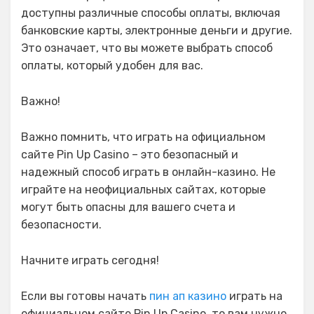
доступны различные способы оплаты, включая
банковские карты, электронные деньги и другие.
Это означает, что вы можете выбрать способ
оплаты, который удобен для вас.
Важно!
Важно помнить, что играть на официальном
сайте Pin Up Casino – это безопасный и
надежный способ играть в онлайн-казино. Не
играйте на неофициальных сайтах, которые
могут быть опасны для вашего счета и
безопасности.
Начните играть сегодня!
Если вы готовы начать
пин ап казино
играть на
официальном сайте Pin Up Casino, то вам нужно