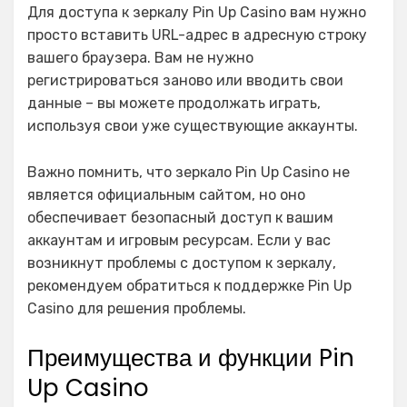
Для доступа к зеркалу Pin Up Casino вам нужно
просто вставить URL-адрес в адресную строку
вашего браузера. Вам не нужно
регистрироваться заново или вводить свои
данные – вы можете продолжать играть,
используя свои уже существующие аккаунты.
Важно помнить, что зеркало Pin Up Casino не
является официальным сайтом, но оно
обеспечивает безопасный доступ к вашим
аккаунтам и игровым ресурсам. Если у вас
возникнут проблемы с доступом к зеркалу,
рекомендуем обратиться к поддержке Pin Up
Casino для решения проблемы.
Преимущества и функции Pin
Up Casino