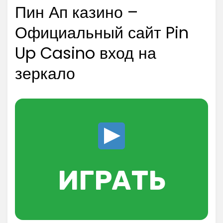
Пин Ап казино –
Официальный сайт Pin
Up Casino вход на
зеркало
ИГРАТЬ