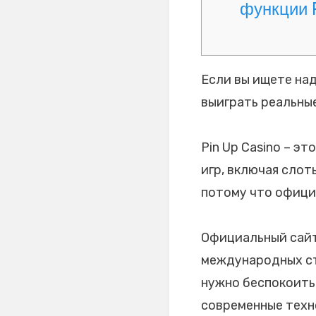
функции 
Если вы ищете над
выиграть реальные
Pin Up Casino – э
игр, включая слот
потому что официа
Официальный сайт 
международных ст
нужно беспокоить
современные техн