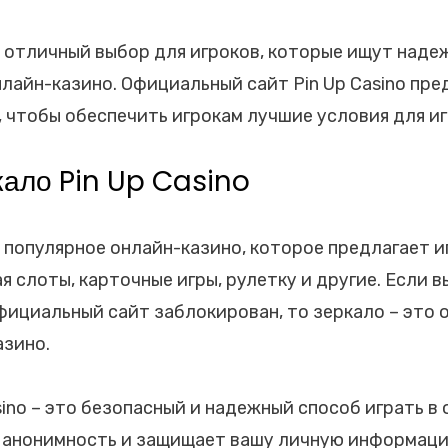
то отличный выбор для игроков, которые ищут над
нлайн-казино. Официальный сайт Pin Up Casino пр
г, чтобы обеспечить игрокам лучшие условия для иг
кало Pin Up Casino
то популярное онлайн-казино, которое предлагает 
ая слоты, карточные игры, рулетку и другие. Если в
 официальный сайт заблокирован, то зеркало – это
азино.
sino – это безопасный и надежный способ играть в
 анонимность и защищает вашу личную информацию