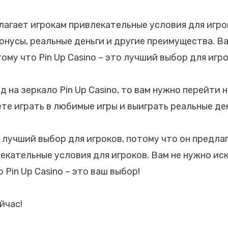
длагает игрокам привлекательные условия для игро
нусы, реальные деньги и другие преимущества. Ва
тому что Pin Up Casino – это лучший выбор для игро
д на зеркало Pin Up Casino, то вам нужно перейти
ете играть в любимые игры и выиграть реальные ден
то лучший выбор для игроков, потому что он предла
екательные условия для игроков. Вам не нужно ис
 Pin Up Casino – это ваш выбор!
йчас!