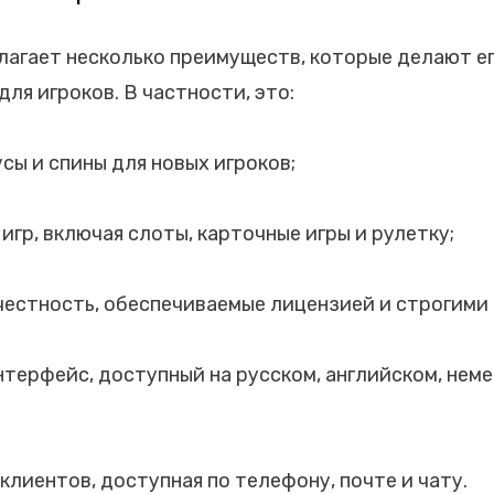
длагает несколько преимуществ, которые делают е
ля игроков. В частности, это:
сы и спины для новых игроков;
игр, включая слоты, карточные игры и рулетку;
 честность, обеспечиваемые лицензией и строгими
терфейс, доступный на русском, английском, неме
клиентов, доступная по телефону, почте и чату.