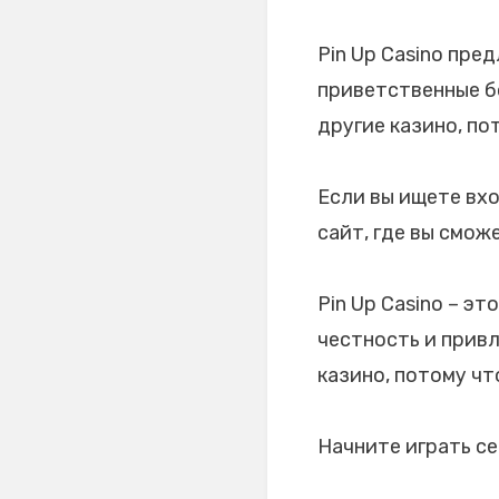
Pin Up Casino пре
приветственные бо
другие казино, по
Если вы ищете вхо
сайт, где вы смож
Pin Up Casino – э
честность и привл
казино, потому что
Начните играть се