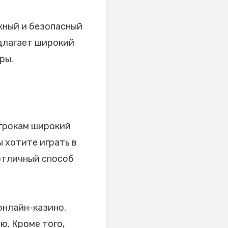
ежный и безопасный
едлагает широкий
ры.
игрокам широкий
ы хотите играть в
 отличный способ
 онлайн-казино.
. Кроме того,