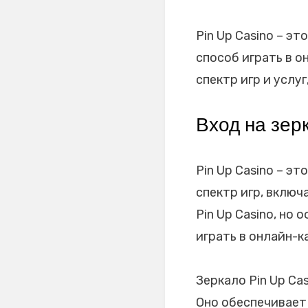
Pin Up Casino – э
способ играть в о
спектр игр и услу
Вход на зер
Pin Up Casino – э
спектр игр, включ
Pin Up Casino, но
играть в онлайн-к
Зеркало Pin Up Ca
Оно обеспечивает