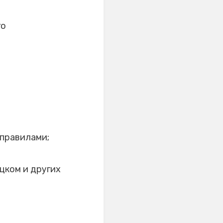
го
 правилами;
цком и других